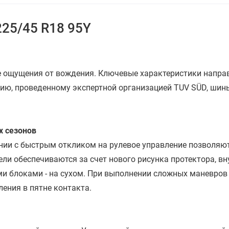
All-season
Нет
 225/45 R18 95Y
Год производства
2025-2026
По оценке покупателей:
Комфорт
вые ощущения от вождения. Ключевые характеристики напр
Изностойкость
анию, проведенному экспертной организацией TUV SÜD, ши
Шум
х сезонов
нии с быстрым откликом на рулевое управление позволяют
ли обеспечиваются за счет нового рисунка протектора, в
ми блоками - на сухом. При выполнении сложных маневров 
ения в пятне контакта.