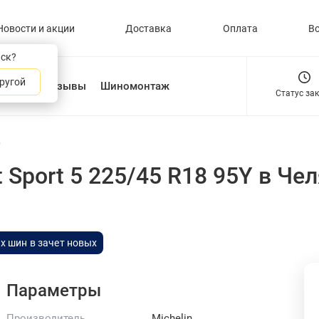
Новости и акции
Доставка
Оплата
В
нск?
ругой
О нас
Отзывы
Шиномонтаж
Статус за
5
t Sport 5 225/45 R18 95Y
в Че
х шин в зачет новых
Параметры
Производитель
Michelin