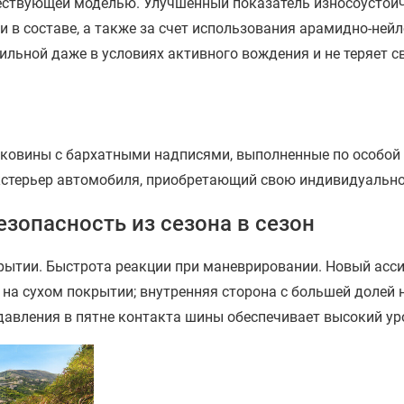
ествующей моделью. Улучшенный показатель износоустойч
 в составе, а также за счет использования арамидно-нейл
ильной даже в условиях активного вождения и не теряет с
оковины с бархатными надписями, выполненные по особой 
экстерьер автомобиля, приобретающий свою индивидуально
езопасность из сезона в сезон
рытии​. Быстрота реакции при маневрировании. Новый асс
 на сухом покрытии; внутренняя сторона с большей долей
давления в пятне контакта шины обеспечивает высокий уро