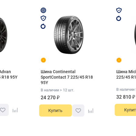
Advan
Шина Continental
Шина Mich
5 R18 95Y
SportContact 7 225/45 R18
225/45 R1
95Y
В наличии 
В наличии > 12 шт.
32 810 ₽
24 270 ₽
Купит
Купить