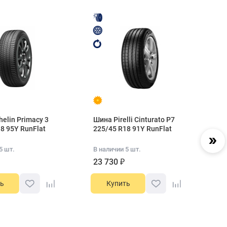
elin Primacy 3
Шина Pirelli Cinturato P7
Ши
8 95Y RunFlat
225/45 R18 91Y RunFlat
Co
R1
5 шт.
В наличии 5 шт.
В 
23 730 ₽
2
ь
Купить