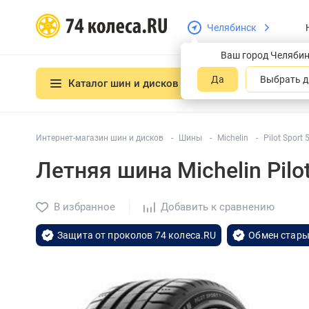
Челябинск
Ваш город Челяби
Да
Выбрать д
Каталог шин и дисков
Интернет-магазин шин и дисков
Шины
Michelin
Pilot Sport 
Летняя шина Michelin Pilo
В избранное
Добавить к сравнению
Защита от проколов 74 колеса.RU
Обмен стары