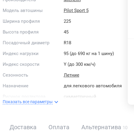
Модель автошины
Pilot Sport 5
Ширина профиля
225
Высота профиля
45
Посадочный диаметр
R18
Индекс нагрузки
95 (до 690 кг на 1 шину)
Индекс скорости
Y (до 300 км/ч)
Сезонность
Летние
Назначение
для легкового автомобиля
Рисунок протектора
симметричный
Показать все параметры
Направленность
направленные
Страна бренда
Франция
Доставка
Оплата
Альтернатива
10
Усиленная боковина
XL