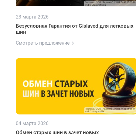
Реклама. ООО "Адвента". ИНН 7448150516
erid: 2Vtzqw8Mi8u
23 марта 2026
Безусловная Гарантия от Gislaved для легковых
шин
Смотреть предложение
Реклама. ООО "Адвента". ИНН 7448150516
erid: 2VtzqueAFfK
04 марта 2026
Обмен старых шин в зачет новых