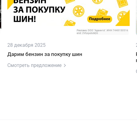
Реклама. ООО "Адвента". ИНН 7448150516
erid: 2VtzqxdobQG
28 декабря 2025
Дарим бензин за покупку шин
Смотреть предложение