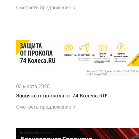
Смотреть предложение
Реклама. ООО "Адвента". ИНН 7448150516
erid: 2VtzqxCcDRv
03 марта 2026
Защита от прокола от 74 Колеса.RU!
Смотреть предложение