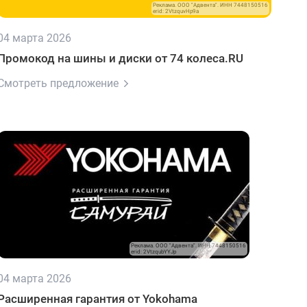
Реклама. ООО "Адвента". ИНН 7448150516
erid: 2VtzquvHp9a
04 марта 2026
Промокод на шины и диски от 74 колеса.RU
Смотреть предложение
Реклама. ООО "Адвента". ИНН 7448150516
erid: 2VtzqubYYJp
04 марта 2026
Расширенная гарантия от Yokohama