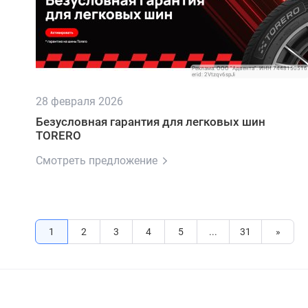
Реклама. ООО "Адвента". ИНН 7448150516
erid: 2Vtzqv6spJi
28 февраля 2026
Безусловная гарантия для легковых шин
TORERO
Смотреть предложение
1
2
3
4
5
...
31
»