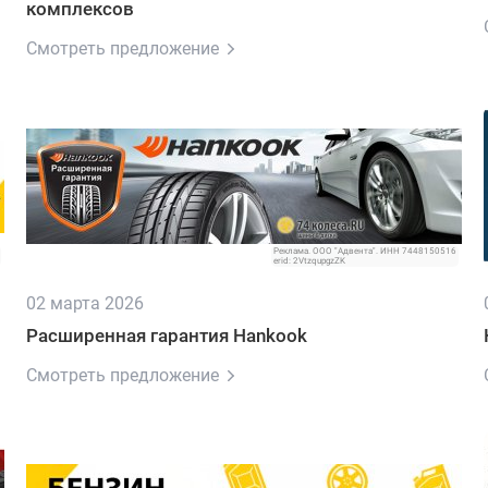
комплексов
Смотреть предложение
Реклама. ООО "Адвента". ИНН 7448150516
erid: 2VtzqupgzZK
02 марта 2026
Расширенная гарантия Hankook
Смотреть предложение