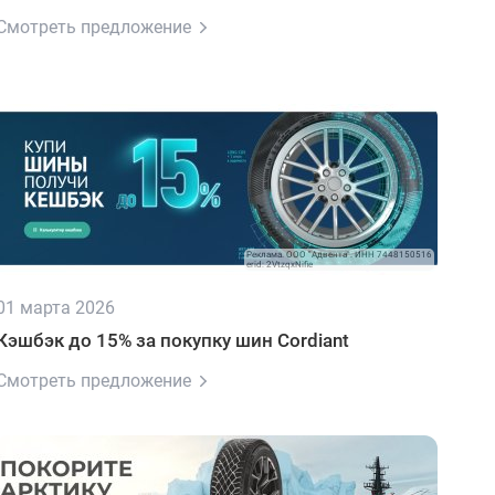
Смотреть предложение
Реклама. ООО "Адвента". ИНН 7448150516
erid: 2VtzqxNifie
01 марта 2026
Кэшбэк до 15% за покупку шин Cordiant
Смотреть предложение