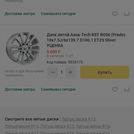
Челябинск
Доставим
завтра
Самовывоз
сегодня
Диск литой Азов-Tech RST R058 (Prado)
18x7.5J/6x139.7 D106.1 ET25 Silver
УЦЕНКА
9 000 ₽
В наличии 1 шт.
Код товара: R326170
Оплата при получении
Купить
Челябинск
Доставим
завтра
Самовывоз
сегодня
Смотрите все литые диски :
Литые диски R13
,
Литые диски R14
,
Литые диски R15
,
Литые диски R16
,
Литые диски R17
,
Литые диски R18
,
Литые диски R19
,