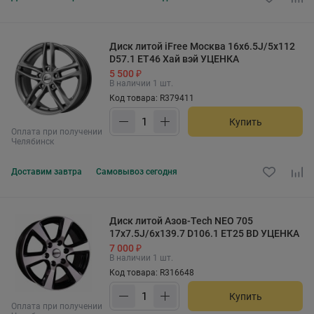
Диск литой iFree Москва 16x6.5J/5x112
D57.1 ET46 Хай вэй УЦЕНКА
5 500 ₽
В наличии 1 шт.
Код товара: R379411
Купить
Оплата при получении
Челябинск
Доставим
завтра
Самовывоз
сегодня
Диск литой Азов-Tech NEO 705
17x7.5J/6x139.7 D106.1 ET25 BD УЦЕНКА
7 000 ₽
В наличии 1 шт.
Код товара: R316648
Купить
Оплата при получении