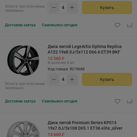
Оплата при получении
Купить
Челябинск
Доставим
завтра
Самовывоз
сегодня
Диск литой LegeArtis Optima Replica
A122 19x8.0J/5x112 D66.6 ET39 BKF
12 560 ₽
В наличии 4 шт.
Код товара: R219688
Купить
Оплата при получении
Челябинск
Доставим
завтра
Самовывоз
сегодня
Диск литой Premium Series KP013
19x7.0J/5x108 D65.1 ET36 elite_silver
13 680 ₽