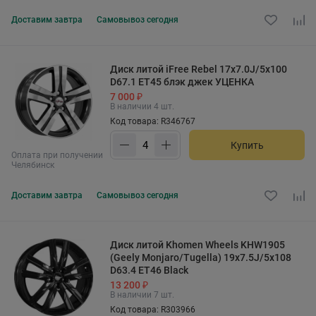
Доставим
завтра
Самовывоз
сегодня
Диск литой iFree Rebel 17x7.0J/5x100
D67.1 ET45 блэк джек УЦЕНКА
7 000 ₽
В наличии 4 шт.
Код товара: R346767
Купить
Оплата при получении
Челябинск
Доставим
завтра
Самовывоз
сегодня
Диск литой Khomen Wheels KHW1905
(Geely Monjaro/Tugella) 19x7.5J/5x108
D63.4 ET46 Black
13 200 ₽
В наличии 7 шт.
Код товара: R303966