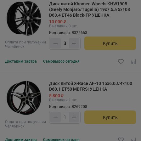
Диск литой Khomen Wheels KHW1905
(Geely Monjaro/Tugella) 19x7.5J/5x108
D63.4 ET46 Black-FP УЦЕНКА
10 000 ₽
В наличии 3 шт.
Код товара: R325663
Оплата при получении
Купить
Челябинск
Доставим
завтра
Самовывоз
сегодня
Диск литой X-Race AF-10 15x6.0J/4x100
D60.1 ET50 MBFRSI УЦЕНКА
5 800 ₽
В наличии 1 шт.
Код товара: R269208
Купить
Оплата при получении
Челябинск
Доставим
завтра
Самовывоз
сегодня