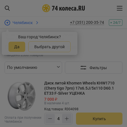
+7 (351) 200-35-74
Челябинск
24/7
Интернет-магазин шин и дисков
Диски
Ваш город Челябинск?
Поиск дисков по параметрам: Литой
Литые диски в Челябинске
Да
Выбрать другой
Найдено 2500 товаров
Фильтры
Диск литой Khomen Wheels KHW1710
(Chery tigo 7pro) 17x6.5J/5x110 D60.1
ET33 F-Silver УЦЕНКА
7 000 ₽
В наличии 4 шт.
Код товара: R304098
Оплата при получении
Купить
Челябинск