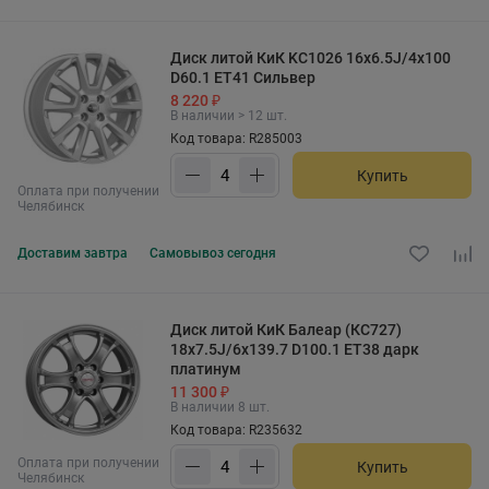
Диск литой КиК KC1026 16x6.5J/4x100
D60.1 ET41 Сильвер
8 220 ₽
В наличии > 12 шт.
Код товара: R285003
Купить
Оплата при получении
Челябинск
Доставим
завтра
Самовывоз
сегодня
Диск литой КиК Балеар (КС727)
18x7.5J/6x139.7 D100.1 ET38 дарк
платинум
11 300 ₽
В наличии 8 шт.
Код товара: R235632
Оплата при получении
Купить
Челябинск