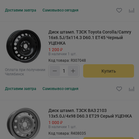
Доставим
завтра
Самовывоз
сегодня
Диск штамп. ТЗСК Toyota Corolla/Camry
16x6.5J/5x114.3 D60.1 ET45 Черный
УЦЕНКА
1 200 ₽
В наличии 1 шт.
Код товара: R307048
Оплата при получении
Купить
Челябинск
Доставим
завтра
Самовывоз
сегодня
Диск штамп. ТЗСК ВАЗ 2103
13x5.0J/4x98 D60.3 ET29 Серый УЦЕНКА
1 000 ₽
В наличии 1 шт.
Код товара: R408035