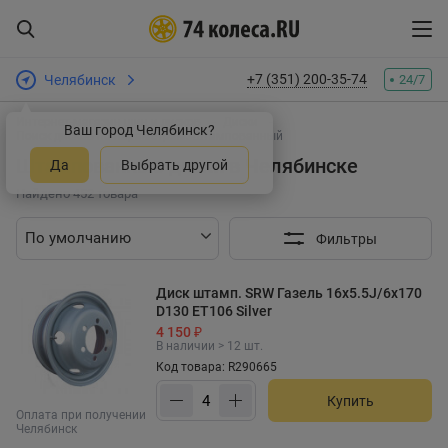
+7 (351) 200-35-74
Челябинск
24/7
Интернет-магазин шин и дисков
Диски
Ваш город Челябинск?
Поиск дисков по параметрам: Штампованный
Штампованные диски в Челябинске
Да
Выбрать другой
Найдено 452 товара
Фильтры
Диск штамп. SRW Газель 16x5.5J/6x170
D130 ET106 Silver
4 150 ₽
В наличии > 12 шт.
Код товара: R290665
Купить
Оплата при получении
Челябинск