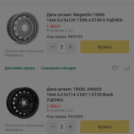
Диск штамп. Magnetto 15006
15x6.0J/5x139.7 D98.6 ET40 S УЦЕНКА
1 800 ₽
В наличии 2 шт.
Код товара: R395769
Купить
Оплата при получении
Челябинск
Доставим
завтра
Самовывоз
сегодня
Диск штамп. TREBL X40020
16x6.5J/5x114.3 D67.1 ET35 Black
УЦЕНКА
1 500 ₽
В наличии 2 шт.
Код товара: R326069
Оплата при получении
Купить
Челябинск