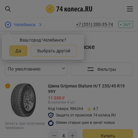
+7 (351) 200-35-74
Челябинск
24/7
Интернет-магазин шин и дисков
Шины
Ваш город Челябинск?
Китайские шины в Челябинске
Да
Выбрать другой
Найдено 3045 товаров
Фильтры
Шина Gripmax Stature H/T 235/45 R19
99Y
11 030 ₽
В наличии 4 шт.
Код товара: R86264
4.7
Защита от проколов 74 колеса.RU
Обмен старых шин в зачет новых
Оплата при получении
Челябинск
Купить