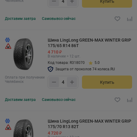
Челябинск
Купить
Доставим
завтра
Самовывоз
сейчас
Шина LingLong GREEN-MAX WINTER GRIP
175/65 R14 86T
4 710 ₽
В наличии > 12 шт.
Код товара: R318070
5.0
Защита от проколов 74 колеса.RU
Оплата при получении
Челябинск
Купить
Доставим
завтра
Самовывоз
сейчас
Шина LingLong GREEN-MAX WINTER GRIP
175/70 R13 82T
4 720 ₽