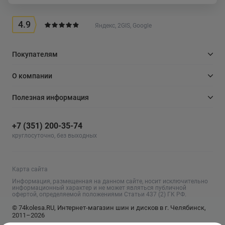
4.9
Яндекс, 2GIS, Google
Покупателям
О компании
Полезная информация
+7 (351) 200-35-74
круглосуточно, без выходных
Карта сайта
Информация, размещенная на данном сайте, носит исключительно
информационный характер и не может являться публичной
офертой, определяемой положениями Статьи 437 (2) ГК РФ.
© 74kolesa.RU, Интернет-магазин шин и дисков в г. Челябинск,
2011–2026