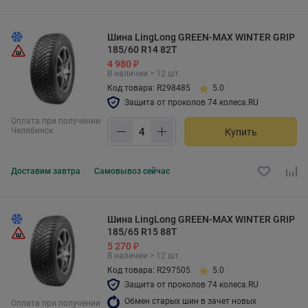
Шина LingLong GREEN-MAX WINTER GRIP
185/60 R14 82T
4 980 ₽
В наличии > 12 шт.
Код товара: R298485
5.0
Защита от проколов 74 колеса.RU
Оплата при получении
Челябинск
Купить
Доставим
завтра
Самовывоз
сейчас
Шина LingLong GREEN-MAX WINTER GRIP
185/65 R15 88T
5 270 ₽
В наличии > 12 шт.
Код товара: R297505
5.0
Защита от проколов 74 колеса.RU
Обмен старых шин в зачет новых
Оплата при получении