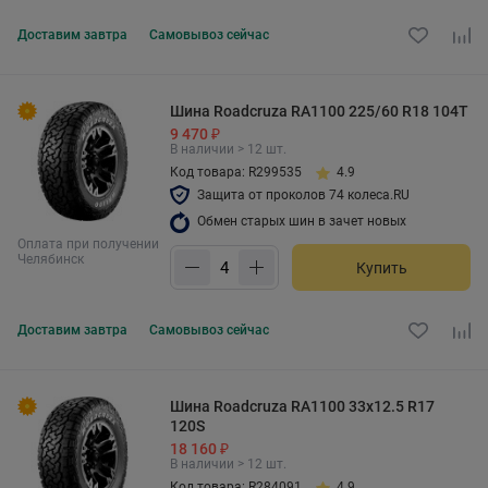
Доставим
завтра
Самовывоз
сейчас
Шина Roadcruza RA1100 225/60 R18 104T
9 470 ₽
В наличии > 12 шт.
Код товара: R299535
4.9
Защита от проколов 74 колеса.RU
Обмен старых шин в зачет новых
Оплата при получении
Челябинск
Купить
Доставим
завтра
Самовывоз
сейчас
Шина Roadcruza RA1100 33x12.5 R17
120S
18 160 ₽
В наличии > 12 шт.
Код товара: R284091
4.9