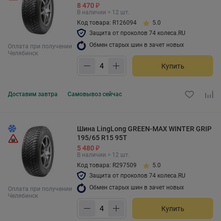
8 470 ₽
В наличии > 12 шт.
Код товара: R126094
5.0
Защита от проколов 74 колеса.RU
Обмен старых шин в зачет новых
Оплата при получении
Челябинск
Купить
Доставим
завтра
Самовывоз
сейчас
Шина LingLong GREEN-MAX WINTER GRIP
195/65 R15 95T
5 480 ₽
В наличии > 12 шт.
Код товара: R297509
5.0
Защита от проколов 74 колеса.RU
Обмен старых шин в зачет новых
Оплата при получении
Челябинск
Купить