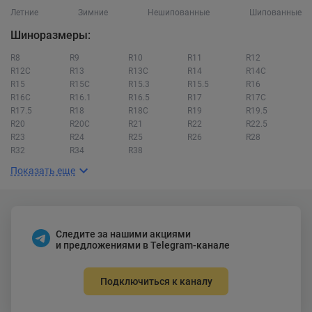
Летние
Зимние
Нешипованные
Шипованные
Шиноразмеры:
R8
R9
R10
R11
R12
R12C
R13
R13C
R14
R14C
R15
R15C
R15.3
R15.5
R16
R16C
R16.1
R16.5
R17
R17C
R17.5
R18
R18C
R19
R19.5
R20
R20C
R21
R22
R22.5
R23
R24
R25
R26
R28
R32
R34
R38
Показать еще
Следите за нашими акциями
и предложениями в Telegram-канале
Подключиться к каналу