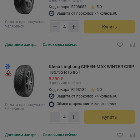
В наличии > 12 шт.
Код товара: R298083
5.0
Защита от проколов 74 колеса.RU
Оплата при получении
Челябинск
Купить
Доставим
завтра
Самовывоз
сейчас
Шина LingLong GREEN-MAX WINTER GRIP
185/55 R15 86T
5 390 ₽
В наличии > 12 шт.
Код товара: R293185
5.0
Защита от проколов 74 колеса.RU
Обмен старых шин в зачет новых
Оплата при получении
Челябинск
Купить
Доставим
завтра
Самовывоз
сейчас