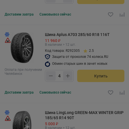
Доставим
завтра
Самовывоз
сейчас
Шина Aplus A703 285/60 R18 116T
11 960 ₽
В наличии > 12 шт.
Код товара: R292305
2.5
Защита от проколов 74 колеса.RU
Обмен старых шин в зачет новых
Оплата при получении
Челябинск
Купить
Доставим
завтра
Самовывоз
сейчас
Шина LingLong GREEN-MAX WINTER GRIP
185/65 R14 90T
5 000 ₽
В наличии > 12 шт.