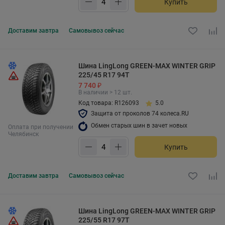
Купить
Доставим
завтра
Самовывоз
сейчас
Шина LingLong GREEN-MAX WINTER GRIP
225/45 R17 94T
7 740 ₽
В наличии > 12 шт.
Код товара: R126093
5.0
Защита от проколов 74 колеса.RU
Обмен старых шин в зачет новых
Оплата при получении
Челябинск
Купить
Доставим
завтра
Самовывоз
сейчас
Шина LingLong GREEN-MAX WINTER GRIP
225/55 R17 97T