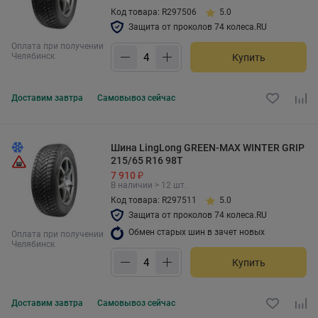
Код товара: R297506
5.0
Защита от проколов 74 колеса.RU
Оплата при получении
Челябинск
Купить
Доставим
завтра
Самовывоз
сейчас
Шина LingLong GREEN-MAX WINTER GRIP
215/65 R16 98T
7 910 ₽
В наличии > 12 шт.
Код товара: R297511
5.0
Защита от проколов 74 колеса.RU
Обмен старых шин в зачет новых
Оплата при получении
Челябинск
Купить
Доставим
завтра
Самовывоз
сейчас