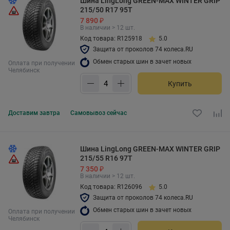
Шина LingLong GREEN-MAX WINTER GRIP
215/50 R17 95T
7 890 ₽
В наличии > 12 шт.
Код товара: R125918
5.0
Защита от проколов 74 колеса.RU
Обмен старых шин в зачет новых
Оплата при получении
Челябинск
Купить
Доставим
завтра
Самовывоз
сейчас
Шина LingLong GREEN-MAX WINTER GRIP
215/55 R16 97T
7 350 ₽
В наличии > 12 шт.
Код товара: R126096
5.0
Защита от проколов 74 колеса.RU
Обмен старых шин в зачет новых
Оплата при получении
Челябинск