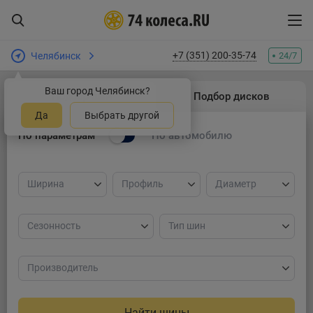
+7 (351) 200-35-74
Челябинск
24/7
Ваш город Челябинск?
Подбор шин
Подбор дисков
Да
Выбрать другой
По параметрам
По автомобилю
Ширина
Профиль
Диаметр
Сезонность
Тип шин
Производитель
Найти шины