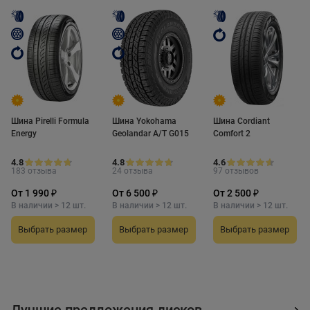
Шина Pirelli Formula
Шина Yokohama
Шина Cordiant
Energy
Geolandar A/T G015
Comfort 2
4.8
4.8
4.6
183 отзыва
24 отзыва
97 отзывов
От 1 990 ₽
От 6 500 ₽
От 2 500 ₽
В наличии > 12 шт.
В наличии > 12 шт.
В наличии > 12 шт.
Выбрать размер
Выбрать размер
Выбрать размер
Лучшие предложения дисков