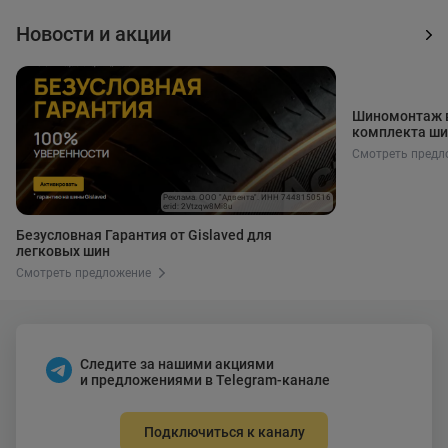
Новости и акции
Шиномонтаж в
комплекта ши
Смотреть предл
Реклама. ООО "Адвента". ИНН 7448150516
erid: 2Vtzqw8Mi8u
Безусловная Гарантия от Gislaved для
легковых шин
Смотреть предложение
Следите за нашими акциями
и предложениями в Telegram-канале
Подключиться к каналу