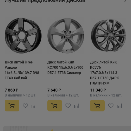
Диск литой iFree
Диск литой КиК
Диск литой КиК
Райдер
KC700 15x6.0J/5x100
КС776
16x6.5J/5x139.7 D98
D57.1 ET38 Сильвер
17x7.0J/5x114.3
ET40 Хай вэй
D67.1 ET50 ДАРК
ПЛАТИНУМ
7 860 ₽
7 640 ₽
11 340 ₽
В наличии > 12 шт.
В наличии > 12 шт.
В наличии > 12 шт.