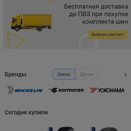
Item
item
item
item
item
item
2
0
1
2
3
4
of
5
Бренды
Шины
Диски
Сегодня купили