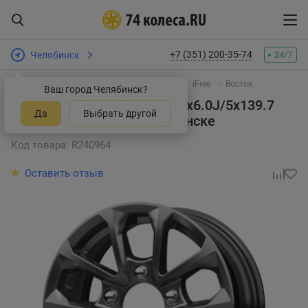
+7 (351) 200-35-74
Челябинск
24/7
Интернет-магазин шин и дисков
Диски
iFree
Восток
Ваш город Челябинск?
Диск литой iFree Восток 15x6.0J/5x139.7
Да
Выбрать другой
D98 ET40 Хай вэй
в Челябинске
Код товара: R240964
Оставить отзыв