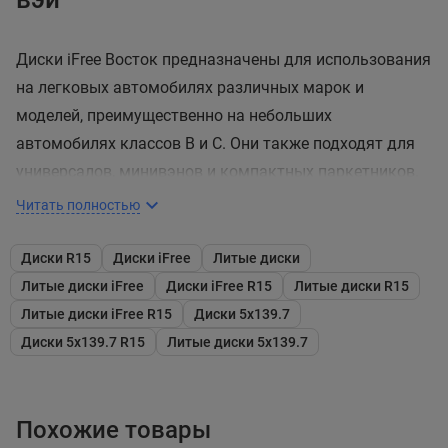
Диски iFree Восток предназначены для использования
на легковых автомобилях различных марок и
моделей, преимущественно на небольших
автомобилях классов В и С. Они также подходят для
универсалов, минивэнов и компактных паркетников.
Перед покупкой очень важно убедиться, что
Читать полностью
параметры дисков соответствуют колесным
характеристикам вашего автомобиля, включая
Диски R15
Диски iFree
Литые диски
расстановку монтажных болтов и диаметр гнезда под
Литые диски iFree
Диски iFree R15
Литые диски R15
ступицу, чтобы избежать любых отклонений.
Литые диски iFree R15
Диски 5x139.7
Диски 5x139.7 R15
Литые диски 5x139.7
Эта модель дисков имеет несколько преимуществ:
Современный дизайн:
Дизайн дисков Восток
характеризуется рисунком, состоящим из пяти
Похожие товары
пар лучей, каждый из которых имеет форму