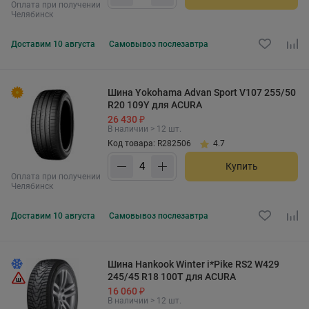
Оплата при получении
Челябинск
Доставим
10 августа
Самовывоз
послезавтра
Шина Yokohama Advan Sport V107 255/50
R20 109Y для ACURA
26 430 ₽
В наличии > 12 шт.
Код товара: R282506
4.7
Купить
Оплата при получении
Челябинск
Доставим
10 августа
Самовывоз
послезавтра
Шина Hankook Winter i*Pike RS2 W429
245/45 R18 100T для ACURA
16 060 ₽
В наличии > 12 шт.