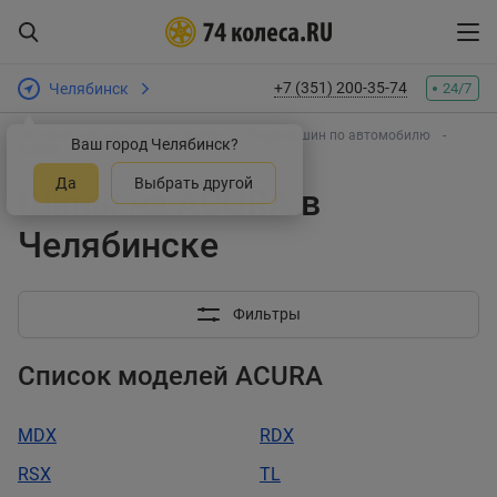
+7 (351) 200-35-74
Челябинск
24/7
Интернет-магазин шин и дисков
Подбор шин по автомобилю
Ваш город Челябинск?
ACURA
Да
Выбрать другой
Шины на ACURA в
Челябинске
Фильтры
Список моделей ACURA
MDX
RDX
RSX
TL