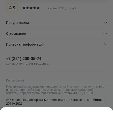
4.9
Яндекс, 2GIS, Google
Покупателям
О компании
Полезная информация
+7 (351) 200-35-74
круглосуточно, без выходных
Карта сайта
Информация, размещенная на данном сайте, носит исключительно
информационный характер и не может являться публичной
офертой, определяемой положениями Статьи 437 (2) ГК РФ.
© 74kolesa.RU, Интернет-магазин шин и дисков в г. Челябинск,
2011–2026