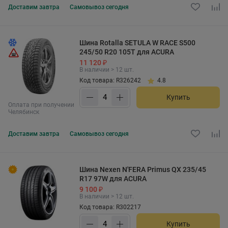
Доставим
завтра
Самовывоз
сегодня
Шина Rotalla SETULA W RACE S500
245/50 R20 105T для ACURA
11 120 ₽
В наличии > 12 шт.
Код товара: R326242
4.8
Купить
Оплата при получении
Челябинск
Доставим
завтра
Самовывоз
сегодня
Шина Nexen N'FERA Primus QX 235/45
R17 97W для ACURA
9 100 ₽
В наличии > 12 шт.
Код товара: R302217
Купить