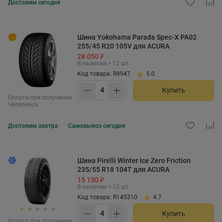
Доставим
сегодня
Шина Yokohama Parada Spec-X PA02
255/45 R20 105V для ACURA
28 050 ₽
В наличии > 12 шт.
Код товара: R9947
5.0
Купить
Оплата при получении
Челябинск
Доставим
завтра
Самовывоз
сегодня
Шина Pirelli Winter Ice Zero Friction
235/55 R18 104T для ACURA
15 150 ₽
В наличии > 12 шт.
Код товара: R145310
4.7
Купить
Оплата при получении