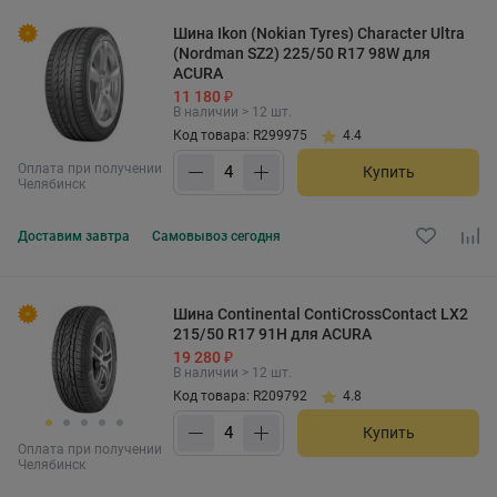
Шина Ikon (Nokian Tyres) Character Ultra
(Nordman SZ2) 225/50 R17 98W для
ACURA
11 180 ₽
В наличии > 12 шт.
Код товара: R299975
4.4
Оплата при получении
Купить
Челябинск
Доставим
завтра
Самовывоз
сегодня
Шина Continental ContiCrossContact LX2
215/50 R17 91H для ACURA
19 280 ₽
В наличии > 12 шт.
Код товара: R209792
4.8
Купить
Оплата при получении
Челябинск