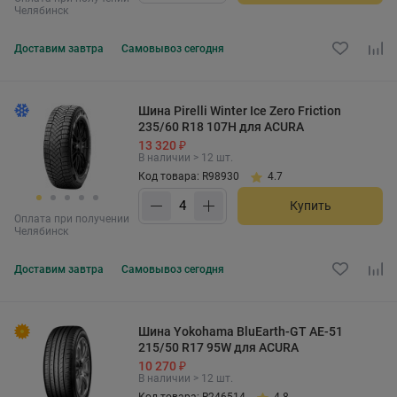
Челябинск
Доставим
завтра
Самовывоз
сегодня
Шина Pirelli Winter Ice Zero Friction
235/60 R18 107H для ACURA
13 320 ₽
В наличии > 12 шт.
Код товара: R98930
4.7
Купить
Оплата при получении
Челябинск
Доставим
завтра
Самовывоз
сегодня
Шина Yokohama BluEarth-GT AE-51
215/50 R17 95W для ACURA
10 270 ₽
В наличии > 12 шт.
Код товара: R246514
4.8