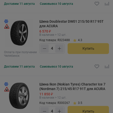
Доставим
11 августа
Самовывоз
10 августа
Шина Doublestar DW01 215/50 R17 95T
для ACURA
6 570 ₽
В наличии > 12 шт.
Код товара: R323488
4.3
Купить
Оплата при получении
Челябинск
Доставим
11 августа
Самовывоз
10 августа
Шина Ikon (Nokian Tyres) Character Ice 7
(Nordman 7) 215/45 R17 91T для ACURA
11 850 ₽
В наличии > 12 шт.
Код товара: R300267
3.5
Купить