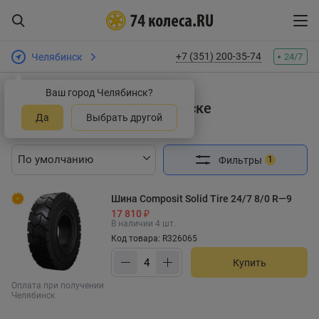
+7 (351) 200-35-74
Челябинск
24/7
Интернет-магазин шин и дисков
Шины
Ваш город Челябинск?
Шины Composit в Челябинске
Да
Выбрать другой
Найдено 3 товара
Фильтры
1
Шина Composit Solid Tire 24/7 8/0 R—9
17 810 ₽
В наличии 4 шт.
Код товара: R326065
Купить
Оплата при получении
Челябинск