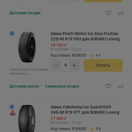
Доставим
сегодня
Шина Pirelli Winter Ice Zero Friction
225/45 R18 95H для SUBARU Levorg
18 780 ₽
В наличии > 12 шт.
Код товара: R208320
4.7
Купить
Оплата при получении
Челябинск
Доставим
завтра
Самовывоз
сегодня
Шина Yokohama Ice Guard IG65
245/40 R18 97T для SUBARU Levorg
17 460 ₽
В наличии > 12 шт.
Код товара: R184080
4.8