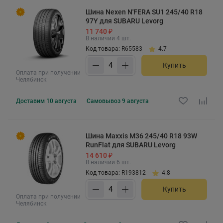
Шина Nexen N'FERA SU1 245/40 R18
97Y для SUBARU Levorg
11 740 ₽
В наличии 4 шт.
Код товара: R65583
4.7
Купить
Оплата при получении
Челябинск
Доставим
10 августа
Самовывоз
9 августа
Шина Maxxis M36 245/40 R18 93W
RunFlat для SUBARU Levorg
14 610 ₽
В наличии 6 шт.
Код товара: R193812
4.8
Купить
Оплата при получении
Челябинск