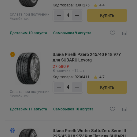
Код товара: R301275
4.4
Оплата при получении
Купить
Челябинск
Доставим
10 августа
Самовывоз
9 августа
Шина Pirelli PZero 245/40 R18 97Y
для SUBARU Levorg
27 680 ₽
В наличии > 12 шт.
Код товара: R236411
4.7
Купить
Оплата при получении
Челябинск
Доставим
11 августа
Самовывоз
10 августа
Шина Pirelli Winter SottoZero Serie III
225/45 R18 95V RunFlat для SUBARU