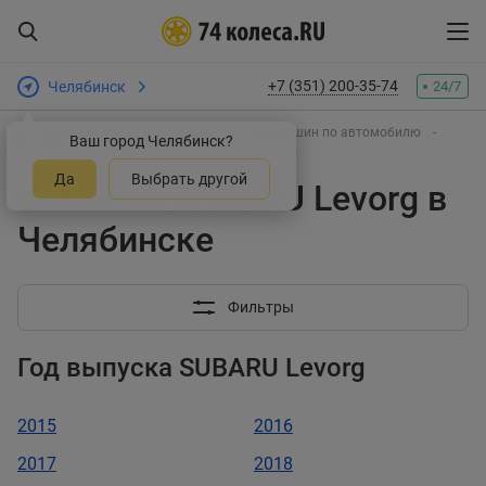
+7 (351) 200-35-74
Челябинск
24/7
Интернет-магазин шин и дисков
Подбор шин по автомобилю
Ваш город Челябинск?
SUBARU
Levorg
Да
Выбрать другой
Шины на SUBARU Levorg в
Челябинске
Фильтры
Год выпуска SUBARU Levorg
2015
2016
2017
2018