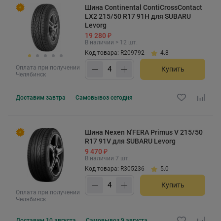
Шина Continental ContiCrossContact
LX2 215/50 R17 91H для SUBARU
Levorg
19 280 ₽
В наличии > 12 шт.
Код товара: R209792
4.8
Оплата при получении
Купить
Челябинск
Доставим
завтра
Самовывоз
сегодня
Шина Nexen N'FERA Primus V 215/50
R17 91V для SUBARU Levorg
9 470 ₽
В наличии 7 шт.
Код товара: R305236
5.0
Купить
Оплата при получении
Челябинск
Доставим
10 августа
Самовывоз
9 августа