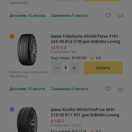
Челябинск
Доставим
10 августа
Самовывоз
9 августа
Шина Yokohama ADVAN Fleva V701
245/40 R18 97W для SUBARU Levorg
16 910 ₽
В наличии 5 шт.
Код товара: R139330
5.0
Купить
Оплата при получении
Челябинск
Доставим
10 августа
Самовывоз
9 августа
Шина Kumho WinterCraft ice Wi51
215/50 R17 95T для SUBARU Levorg
9 150 ₽
В наличии > 12 шт.
Код товара: R261334
4.7