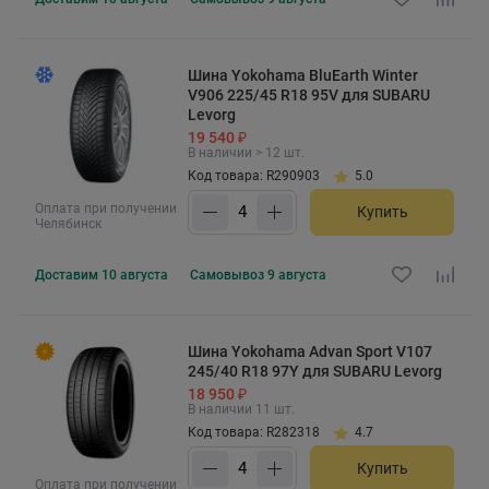
Шина Yokohama BluEarth Winter
V906 225/45 R18 95V для SUBARU
Levorg
19 540 ₽
В наличии > 12 шт.
Код товара: R290903
5.0
Оплата при получении
Купить
Челябинск
Доставим
10 августа
Самовывоз
9 августа
Шина Yokohama Advan Sport V107
245/40 R18 97Y для SUBARU Levorg
18 950 ₽
В наличии 11 шт.
Код товара: R282318
4.7
Купить
Оплата при получении