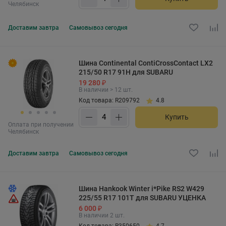
Челябинск
Доставим
завтра
Самовывоз
сегодня
Шина Continental ContiCrossContact LX2
215/50 R17 91H для SUBARU
19 280 ₽
В наличии > 12 шт.
Код товара: R209792
4.8
Купить
Оплата при получении
Челябинск
Доставим
завтра
Самовывоз
сегодня
Шина Hankook Winter i*Pike RS2 W429
225/55 R17 101T для SUBARU УЦЕНКА
6 000 ₽
В наличии 2 шт.
Код товара: R350650
4.7