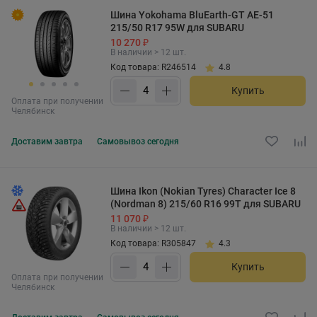
Шина Yokohama BluEarth-GT AE-51
215/50 R17 95W для SUBARU
10 270 ₽
В наличии > 12 шт.
Код товара: R246514
4.8
Купить
Оплата при получении
Челябинск
Доставим
завтра
Самовывоз
сегодня
Шина Ikon (Nokian Tyres) Character Ice 8
(Nordman 8) 215/60 R16 99T для SUBARU
11 070 ₽
В наличии > 12 шт.
Код товара: R305847
4.3
Купить
Оплата при получении
Челябинск