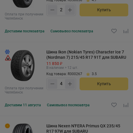
Купить
Оплата при получении
Челябинск
Доставим
послезавтра
Самовывоз
послезавтра
Шина Ikon (Nokian Tyres) Character Ice 7
(Nordman 7) 215/45 R17 91T для SUBARU
11 850 ₽
В наличии > 12 шт.
Код товара: R300267
3.5
Купить
Оплата при получении
Челябинск
Доставим
11 августа
Самовывоз
послезавтра
Шина Nexen N'FERA Primus QX 235/45
R17 97W для SUBARU