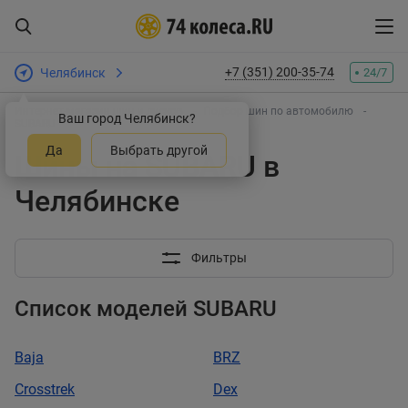
+7 (351) 200-35-74
Челябинск
24/7
Интернет-магазин шин и дисков
Подбор шин по автомобилю
Ваш город Челябинск?
SUBARU
Да
Выбрать другой
Шины на SUBARU в
Челябинске
Фильтры
Список моделей SUBARU
Baja
BRZ
Crosstrek
Dex