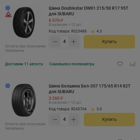
Шина Doublestar DW01 215/50 R17 95T
для SUBARU
6 570 ₽
В наличии > 12 шт.
Код товара: R323488
4.3
Купить
Оплата при получении
Челябинск
Доставим
11 августа
Самовывоз
послезавтра
Шина Белшина Бел-357 175/65 R14 82T
для SUBARU
3 260 ₽
В наличии > 12 шт.
Код товара: R243704
5.0
Купить
Оплата при получении
Челябинск