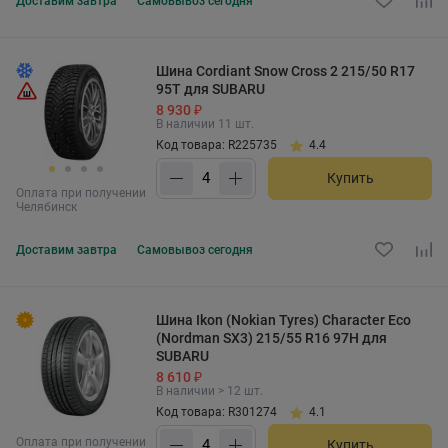
Доставим
завтра
Самовывоз
сегодня
Шина Cordiant Snow Cross 2 215/50 R17
95T для SUBARU
8 930 ₽
В наличии 11 шт.
Код товара: R225735
4.4
Купить
Оплата при получении
Челябинск
Доставим
завтра
Самовывоз
сегодня
Шина Ikon (Nokian Tyres) Character Eco
(Nordman SX3) 215/55 R16 97H для
SUBARU
8 610 ₽
В наличии > 12 шт.
Код товара: R301274
4.1
Оплата при получении
Купить