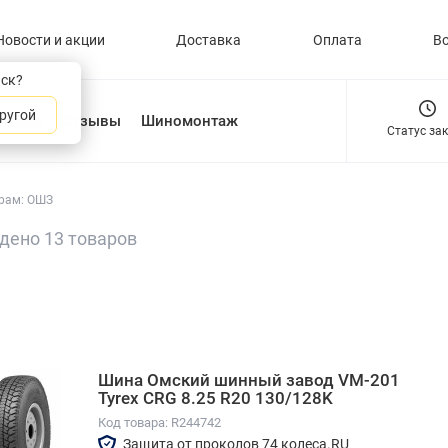
Новости и акции
Доставка
Оплата
В
нск?
ругой
О нас
Отзывы
Шиномонтаж
Статус за
рам: ОШЗ
дено 13 товаров
Шина Омский шинный завод VM-201
Tyrex CRG 8.25 R20 130/128K
Код товара: R244742
Защита от проколов 74 колеса.RU