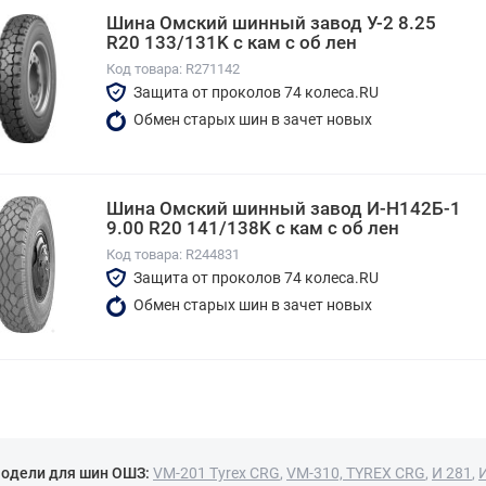
Шина Омский шинный завод У-2 8.25
R20 133/131K с кам с об лен
Код товара: R271142
Защита от проколов 74 колеса.RU
Обмен старых шин в зачет новых
Шина Омский шинный завод И-Н142Б-1
9.00 R20 141/138K с кам с об лен
Код товара: R244831
Защита от проколов 74 колеса.RU
Обмен старых шин в зачет новых
одели для шин ОШЗ:
VM-201 Tyrex CRG
,
VM-310, TYREX CRG
,
И 281
,