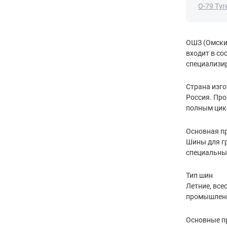
О-79 Tyr
ОШЗ (Омский
входит в со
специализир
Страна изг
Россия. Пр
полным цик
Основная п
Шины для гр
специальны
Тип шин
Летние, все
промышленн
Основные 