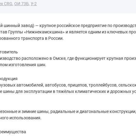
ex CRG
,
ОИ 73Б
,
У-2
 шинный завод) — крупное российское предприятие по производств
став Группы «Нижнекамскшина» и является одним из ключевых про
ованного транспорта в России.
отовитель
оизводство расположено в Омске, где функционирует крупная про
лом изготовления шин.
родукция
узовых автомобилей, автобусов, прицепов, троллейбусов, сельскох
е шины для эксплуатации в тяжёлых климатических и дорожных ус
сезонные и зимние шины, радиальные и диагональные конструкции
ого использования.
преимущества