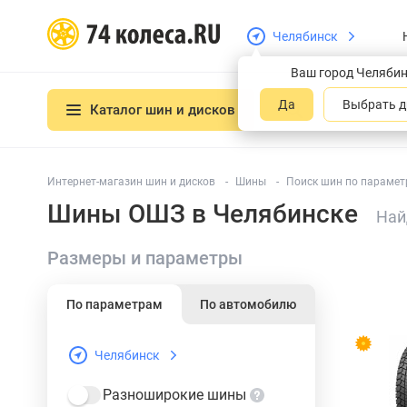
Челябинск
Ваш город Челяби
Да
Выбрать д
Каталог шин и дисков
Интернет-магазин шин и дисков
Шины
Поиск шин по парамет
Шины ОШЗ в Челябинске
Най
Размеры и параметры
По параметрам
По автомобилю
Челябинск
Разноширокие шины