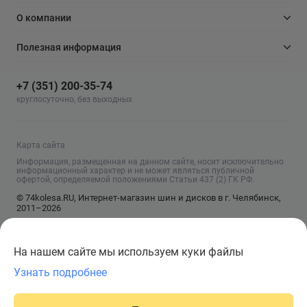
О компании
Полезная информация
+7 (351) 200-35-74
круглосуточно, без выходных
Карта сайта
Информация, размещенная на данном сайте, носит исключительно
информационный характер и не может являться публичной
офертой, определяемой положениями Статьи 437 (2) ГК РФ.
© 74kolesa.RU, Интернет-магазин шин и дисков в г. Челябинск,
2011–2026
На нашем сайте мы используем куки файлы
Узнать подробнее