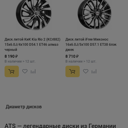
Диск литой КиК Kia Rio 2 (KCr882)
Диск литой iFree Миконос
15x6.0J/4x100 D54.1 ET46 алмаз
16x6.0J/5x100 D57.1 ET38 блэк
черный
джек
8 190 ₽
8 710 ₽
В наличии > 12 шт.
В наличии > 12 шт.
Диаметр дисков
ATS — легендарные диски из Германии