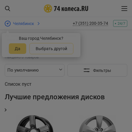
+7 (351) 200-35-74
Челябинск
24/7
Интернет-магазин шин и дисков
Диски
Ваш город Челябинск?
Поиск дисков по параметрам:
Диски ATS в Челябинске
Да
Выбрать другой
Найдено 0 товаров
Фильтры
Список пуст
Лучшие предложения дисков