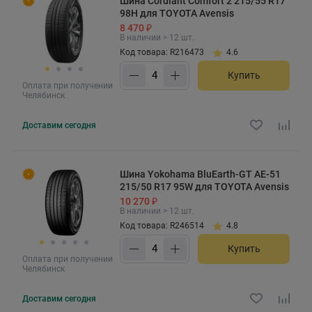
Шина Cordiant Comfort 2 215/55 R17
98H для TOYOTA Avensis
8 470 ₽
В наличии > 12 шт.
Код товара: R216473
4.6
Купить
Оплата при получении
Челябинск
Доставим
сегодня
Шина Yokohama BluEarth-GT AE-51
215/50 R17 95W для TOYOTA Avensis
10 270 ₽
В наличии > 12 шт.
Код товара: R246514
4.8
Купить
Оплата при получении
Челябинск
Доставим
сегодня