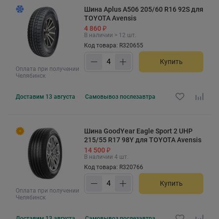
Шина Aplus A506 205/60 R16 92S для
TOYOTA Avensis
4 860 ₽
В наличии > 12 шт.
Код товара: R320655
Купить
Оплата при получении
Челябинск
Доставим
13 августа
Самовывоз
послезавтра
Шина GoodYear Eagle Sport 2 UHP
215/55 R17 98Y для TOYOTA Avensis
14 500 ₽
В наличии 4 шт.
Код товара: R320766
Купить
Оплата при получении
Челябинск
Доставим
13 августа
Самовывоз
послезавтра