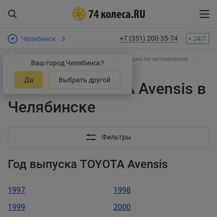
+7 (351) 200-35-74
Челябинск
24/7
Интернет-магазин шин и дисков
Подбор шин по автомобилю
Ваш город Челябинск?
TOYOTA
Avensis
Да
Выбрать другой
Шины на TOYOTA Avensis в
Челябинске
Фильтры
Год выпуска TOYOTA Avensis
1997
1998
1999
2000