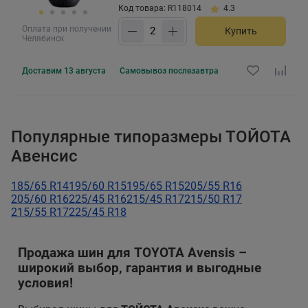
Код товара: R118014
4.3
Оплата при получении
Купить
Челябинск
Доставим
13 августа
Самовывоз
послезавтра
Популярные типоразмеры ТОЙОТА
Авенсис
185/65 R14
195/60 R15
195/65 R15
205/55 R16
205/60 R16
225/45 R16
215/45 R17
215/50 R17
215/55 R17
225/45 R18
Продажа шин для TOYOTA Avensis –
широкий выбор, гарантия и выгодные
условия!