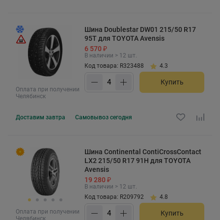
Шина Doublestar DW01 215/50 R17
95T для TOYOTA Avensis
6 570 ₽
В наличии > 12 шт.
Код товара: R323488
4.3
Купить
Оплата при получении
Челябинск
Доставим
завтра
Самовывоз
сегодня
Шина Continental ContiCrossContact
LX2 215/50 R17 91H для TOYOTA
Avensis
19 280 ₽
В наличии > 12 шт.
Код товара: R209792
4.8
Оплата при получении
Купить
Челябинск