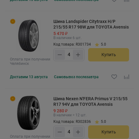
Шина Landspider Citytraxx H/P
215/55 R17 98W для TOYOTA Avensis
5 470 ₽
В наличии 6 шт.
Код товара: R301734
5.0
Купить
Оплата при получении
Челябинск
Доставим
13 августа
Самовывоз
послезавтра
Шина Nexen N'FERA Primus V 215/55
R17 94V для TOYOTA Avensis
9 280 ₽
В наличии > 12 шт.
Код товара: R302836
5.0
Купить
Оплата при получении