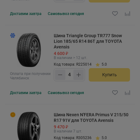
Доставим
завтра
Самовывоз
сегодня
Шина Triangle Group TR777 Snow
Lion 185/65 R14 86T для TOYOTA
Avensis
4 600 ₽
В наличии > 12 шт.
Код товара: R225014
5.0
Оплата при получении
Купить
Челябинск
Доставим
завтра
Самовывоз
сегодня
Шина Nexen N'FERA Primus V 215/50
R17 91V для TOYOTA Avensis
9 470 ₽
В наличии 7 шт.
Код товара: R305236
5.0