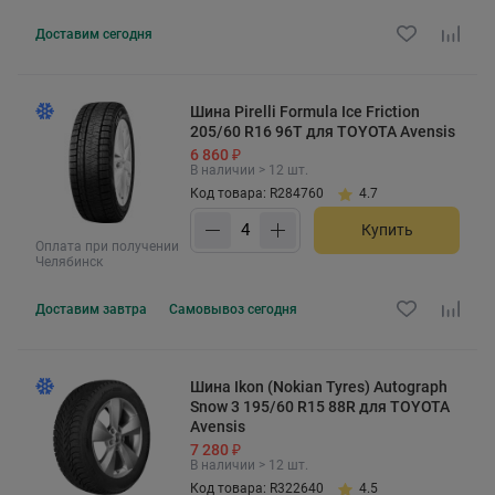
Доставим
сегодня
Шина Pirelli Formula Ice Friction
205/60 R16 96T для TOYOTA Avensis
6 860 ₽
В наличии > 12 шт.
Код товара: R284760
4.7
Купить
Оплата при получении
Челябинск
Доставим
завтра
Самовывоз
сегодня
Шина Ikon (Nokian Tyres) Autograph
Snow 3 195/60 R15 88R для TOYOTA
Avensis
7 280 ₽
В наличии > 12 шт.
Код товара: R322640
4.5