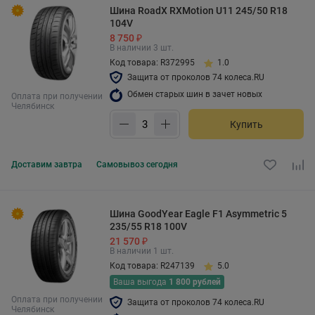
Шина RoadX RXMotion U11 245/50 R18
104V
8 750 ₽
В наличии 3 шт.
Код товара: R372995
1.0
Защита от проколов 74 колеса.RU
Обмен старых шин в зачет новых
Оплата при получении
Челябинск
Купить
Доставим
завтра
Самовывоз
сегодня
Шина GoodYear Eagle F1 Asymmetric 5
235/55 R18 100V
21 570 ₽
В наличии 1 шт.
Код товара: R247139
5.0
Ваша выгода
1 800 рублей
Оплата при получении
Защита от проколов 74 колеса.RU
Челябинск