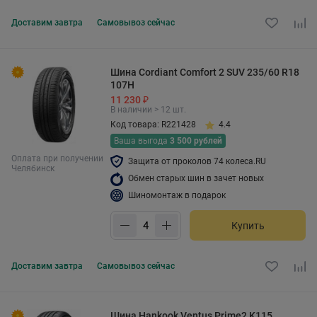
Доставим
завтра
Самовывоз
сейчас
Шина Cordiant Comfort 2 SUV 235/60 R18
107H
11 230 ₽
В наличии > 12 шт.
Код товара: R221428
4.4
Ваша выгода
3 500 рублей
Оплата при получении
Защита от проколов 74 колеса.RU
Челябинск
Обмен старых шин в зачет новых
Шиномонтаж в подарок
Купить
Доставим
завтра
Самовывоз
сейчас
Шина Hankook Ventus Prime2 K115