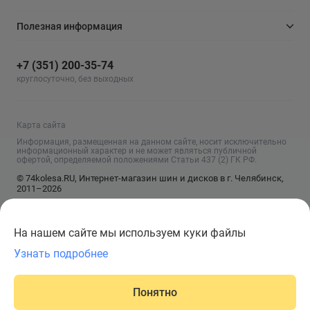
Полезная информация
+7 (351) 200-35-74
круглосуточно, без выходных
Карта сайта
Информация, размещенная на данном сайте, носит исключительно
информационный характер и не может являться публичной
офертой, определяемой положениями Статьи 437 (2) ГК РФ.
© 74kolesa.RU, Интернет-магазин шин и дисков в г. Челябинск,
2011–2026
На нашем сайте мы используем куки файлы
Узнать подробнее
Понятно
Главная
Написать
Корзина
Каталог
Войти