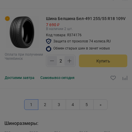
Шина Белшина Бел-491 255/55 R18 109V
7 690 ₽
В наличии 2 шт.
Код товара: R374176
Защита от проколов 74 колеса.RU
Обмен старых шин в зачет новых
Оплата при получении
Челябинск
Купить
Доставим
завтра
Самовывоз
сегодня
1
2
3
4
5
»
Шиноразмеры: