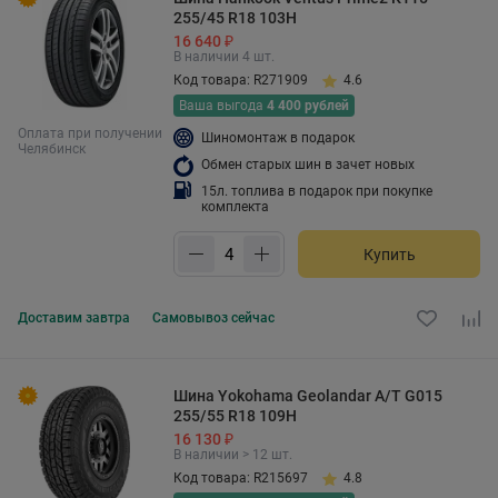
255/45 R18 103H
16 640 ₽
В наличии 4 шт.
Код товара: R271909
4.6
Ваша выгода
4 400 рублей
Оплата при получении
Шиномонтаж в подарок
Челябинск
Обмен старых шин в зачет новых
15л. топлива в подарок при покупке
комплекта
Купить
Доставим
завтра
Самовывоз
сейчас
Шина Yokohama Geolandar A/T G015
255/55 R18 109H
16 130 ₽
В наличии > 12 шт.
Код товара: R215697
4.8