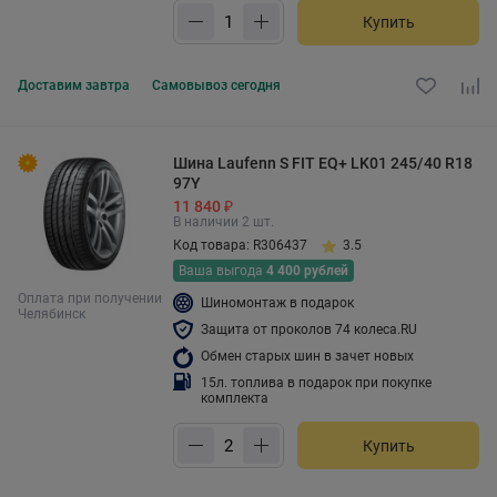
Купить
Доставим
завтра
Самовывоз
сегодня
Шина Laufenn S FIT EQ+ LK01 245/40 R18
97Y
11 840 ₽
В наличии 2 шт.
Код товара: R306437
3.5
Ваша выгода
4 400 рублей
Оплата при получении
Шиномонтаж в подарок
Челябинск
Защита от проколов 74 колеса.RU
Обмен старых шин в зачет новых
15л. топлива в подарок при покупке
комплекта
Купить