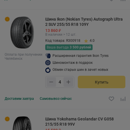
Шина Ikon (Nokian Tyres) Autograph Ultra
2 SUV 255/55 R18 109Y
13 860 ₽
В наличии > 12 шт.
Код товара: R300918
4.0
Ваша выгода
3 500 рублей
Оплата при получении
Расширенная гарантия Ikon Tyres
Челябинск
Шиномонтаж в подарок
Обмен старых шин в зачет новых
Купить
Доставим
завтра
Самовывоз
сейчас
Шина Yokohama Geolandar CV G058
215/55 R18 99V