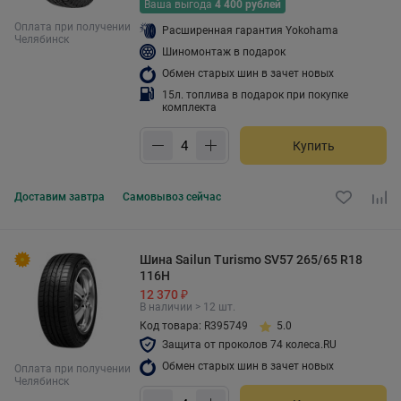
Ваша выгода
4 400 рублей
Оплата при получении
Расширенная гарантия Yokohama
Челябинск
Шиномонтаж в подарок
Обмен старых шин в зачет новых
15л. топлива в подарок при покупке
комплекта
Купить
Доставим
завтра
Самовывоз
сейчас
Шина Sailun Turismo SV57 265/65 R18
116H
12 370 ₽
В наличии > 12 шт.
Код товара: R395749
5.0
Защита от проколов 74 колеса.RU
Обмен старых шин в зачет новых
Оплата при получении
Челябинск