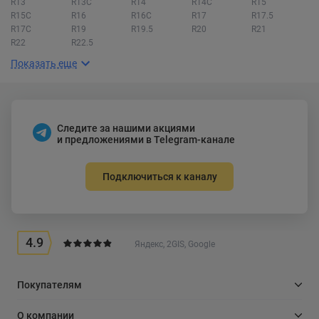
R13
R13C
R14
R14C
R15
R15C
R16
R16C
R17
R17.5
R17C
R19
R19.5
R20
R21
R22
R22.5
Показать еще
Следите за нашими акциями
и предложениями в Telegram-канале
Подключиться к каналу
4.9
Яндекс, 2GIS, Google
Покупателям
О компании