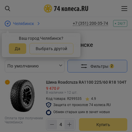
+7 (351) 200-35-74
Челябинск
24/7
Интернет-магазин шин и дисков
Шины
Ваш город Челябинск?
Летние шины R18 в Челябинске
Да
Выбрать другой
Найдено 945 товаров
Фильтры
2
Шина Roadcruza RA1100 225/60 R18 104T
9 470 ₽
В наличии > 12 шт.
Код товара: R299535
4.9
Защита от проколов 74 колеса.RU
Обмен старых шин в зачет новых
Оплата при получении
Челябинск
Купить