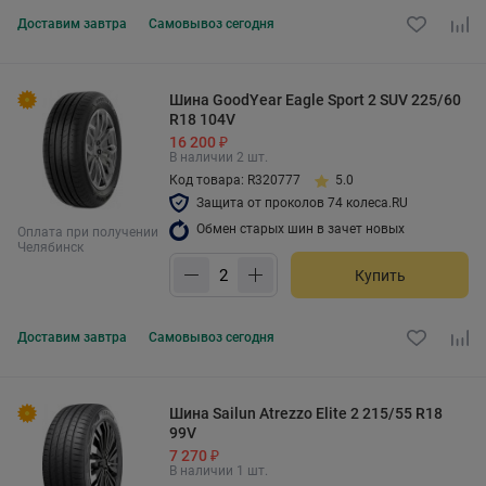
Доставим
завтра
Самовывоз
сегодня
Шина GoodYear Eagle Sport 2 SUV 225/60
R18 104V
16 200 ₽
В наличии 2 шт.
Код товара: R320777
5.0
Защита от проколов 74 колеса.RU
Обмен старых шин в зачет новых
Оплата при получении
Челябинск
Купить
Доставим
завтра
Самовывоз
сегодня
Шина Sailun Atrezzo Elite 2 215/55 R18
99V
7 270 ₽
В наличии 1 шт.