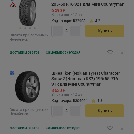
205/60 R16 92T для MINI Countryman
6 590 ₽
В наличии > 12 шт.
Код товара: R32908
4.2
Купить
Оплата при получении
Челябинск
Доставим
завтра
Самовывоз
сегодня
Шина Ikon (Nokian Tyres) Character
Snow 2 (Nordman RS2) 195/55 R16
91R для MINI Countryman
8 630 ₽
В наличии > 12 шт.
Код товара: R306064
4.8
Оплата при получении
Купить
Челябинск
Доставим
завтра
Самовывоз
сегодня