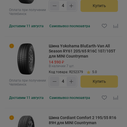
Купить
Оплата при получении
Челябинск
Доставим
11 августа
Самовывоз
послезавтра
Шина Yokohama BluEarth-Van All
Season RY61 205/65 R16C 107/105T
для MINI Countryman
14 590 ₽
В наличии 7 шт.
Код товара: R252379
5.0
Оплата при получении
Купить
Челябинск
Доставим
11 августа
Самовывоз
послезавтра
Шина Cordiant Comfort 2 195/55 R16
89H для MINI Countryman