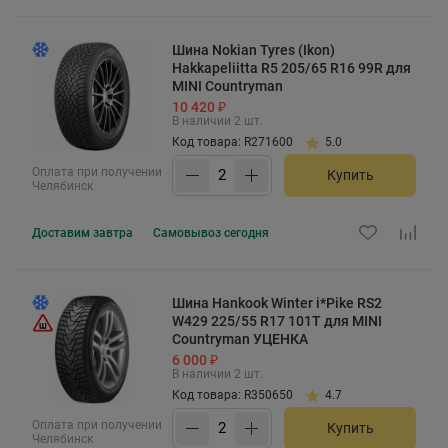
Шина Nokian Tyres (Ikon)
Hakkapeliitta R5 205/65 R16 99R для
MINI Countryman
10 420 ₽
В наличии 2 шт.
Код товара: R271600
5.0
Оплата при получении
Купить
Челябинск
Доставим
завтра
Самовывоз
сегодня
Шина Hankook Winter i*Pike RS2
W429 225/55 R17 101T для MINI
Countryman УЦЕНКА
6 000 ₽
В наличии 2 шт.
Код товара: R350650
4.7
Оплата при получении
Купить
Челябинск