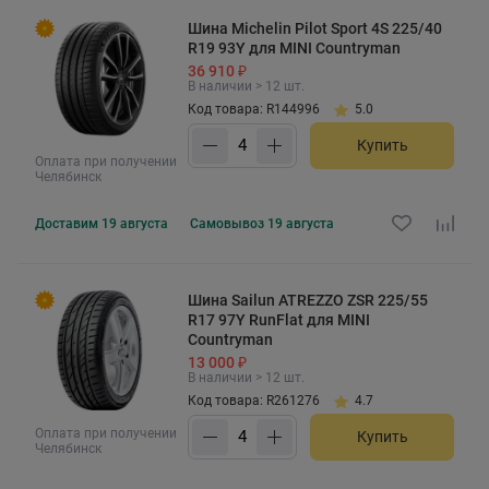
Шина Michelin Pilot Sport 4S 225/40
R19 93Y для MINI Countryman
36 910 ₽
В наличии > 12 шт.
Код товара: R144996
5.0
Купить
Оплата при получении
Челябинск
Доставим
19 августа
Самовывоз
19 августа
Шина Sailun ATREZZO ZSR 225/55
R17 97Y RunFlat для MINI
Countryman
13 000 ₽
В наличии > 12 шт.
Код товара: R261276
4.7
Оплата при получении
Купить
Челябинск