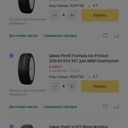
Код товара: R284758
4.7
Купить
Оплата при получении
Челябинск
Доставим
завтра
Самовывоз
сегодня
Шина Pirelli Formula Ice Friction
205/60 R16 96T для MINI Countryman
6 860 ₽
В наличии > 12 шт.
Код товара: R284760
4.7
Купить
Оплата при получении
Челябинск
Доставим
завтра
Самовывоз
сегодня
Шина Viatti V-522 Brina Nordico