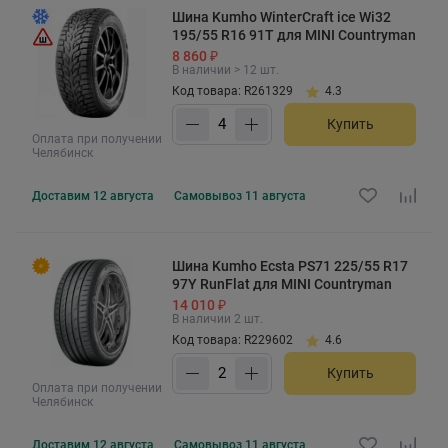
Шина Kumho WinterCraft ice Wi32
195/55 R16 91T для MINI Countryman
8 860 ₽
В наличии > 12 шт.
Код товара: R261329
4.3
Купить
Оплата при получении
Челябинск
Доставим
12 августа
Самовывоз
11 августа
Шина Kumho Ecsta PS71 225/55 R17
97Y RunFlat для MINI Countryman
14 010 ₽
В наличии 2 шт.
Код товара: R229602
4.6
Купить
Оплата при получении
Челябинск
Доставим
12 августа
Самовывоз
11 августа