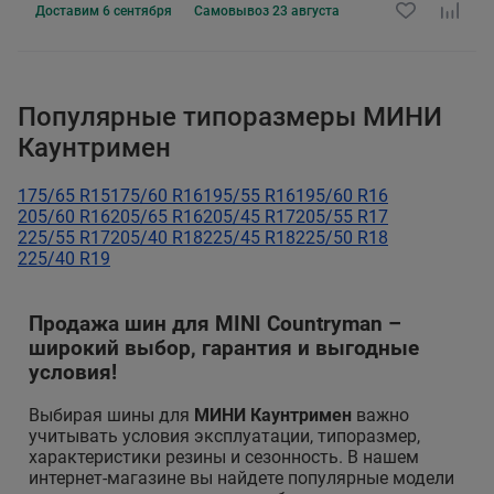
Доставим
6 сентября
Самовывоз
23 августа
Популярные типоразмеры МИНИ
Каунтримен
175/65 R15
175/60 R16
195/55 R16
195/60 R16
205/60 R16
205/65 R16
205/45 R17
205/55 R17
225/55 R17
205/40 R18
225/45 R18
225/50 R18
225/40 R19
Продажа шин для MINI Countryman –
широкий выбор, гарантия и выгодные
условия!
Выбирая шины для
МИНИ Каунтримен
важно
учитывать условия эксплуатации, типоразмер,
характеристики резины и сезонность. В нашем
интернет-магазине вы найдете популярные модели