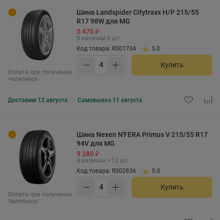
Шина Landspider Citytraxx H/P 215/55
R17 98W для MG
5 470 ₽
В наличии 6 шт.
Код товара: R301734
5.0
Купить
Оплата при получении
Челябинск
Доставим
12 августа
Самовывоз
11 августа
Шина Nexen N'FERA Primus V 215/55 R17
94V для MG
9 280 ₽
В наличии > 12 шт.
Код товара: R302836
5.0
Купить
Оплата при получении
Челябинск