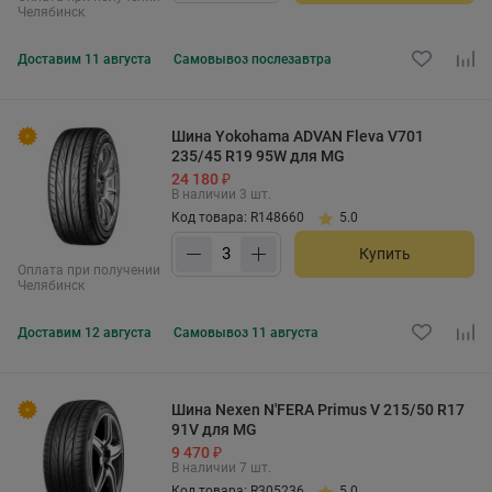
Челябинск
Доставим
11 августа
Самовывоз
послезавтра
Шина Yokohama ADVAN Fleva V701
235/45 R19 95W для MG
24 180 ₽
В наличии 3 шт.
Код товара: R148660
5.0
Купить
Оплата при получении
Челябинск
Доставим
12 августа
Самовывоз
11 августа
Шина Nexen N'FERA Primus V 215/50 R17
91V для MG
9 470 ₽
В наличии 7 шт.
Код товара: R305236
5.0