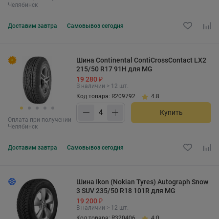
Челябинск
Доставим
завтра
Самовывоз
сегодня
Шина Continental ContiCrossContact LX2
215/50 R17 91H для MG
19 280 ₽
В наличии > 12 шт.
Код товара: R209792
4.8
Купить
Оплата при получении
Челябинск
Доставим
завтра
Самовывоз
сегодня
Шина Ikon (Nokian Tyres) Autograph Snow
3 SUV 235/50 R18 101R для MG
19 200 ₽
В наличии > 12 шт.
Код товара: R320406
4.0