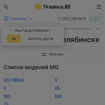
+7 (351) 200-35-74
Челябинск
24/7
Интернет-магазин шин и дисков
Подбор шин по автомобилю
MG
Ваш город Челябинск?
Шины на MG в Челябинске
Да
Выбрать другой
Фильтры
Список моделей MG
4 EV (Milan)
5
6
HS
RX5
RX8
ZS