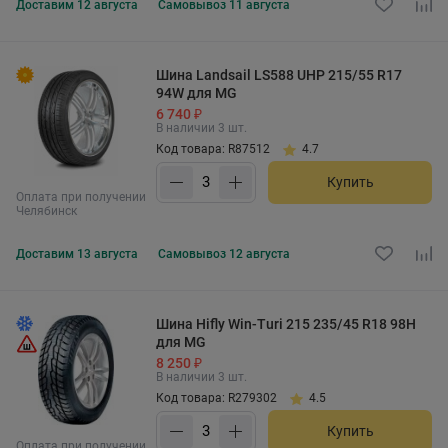
Доставим
12 августа
Самовывоз
11 августа
Шина Landsail LS588 UHP 215/55 R17
94W для MG
6 740 ₽
В наличии 3 шт.
Код товара: R87512
4.7
Купить
Оплата при получении
Челябинск
Доставим
13 августа
Самовывоз
12 августа
Шина Hifly Win-Turi 215 235/45 R18 98H
для MG
8 250 ₽
В наличии 3 шт.
Код товара: R279302
4.5
Купить
Оплата при получении