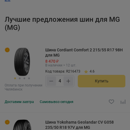
Лучшие предложения шин для MG
(MG)
Шина Cordiant Comfort 2 215/55 R17 98H
для MG
8 470 ₽
В наличии > 12 шт.
Код товара: R216473
4.6
Купить
Оплата при получении
Челябинск
Доставим
завтра
Самовывоз
сегодня
Шина Yokohama Geolandar CV G058
235/50 R18 97V для MG