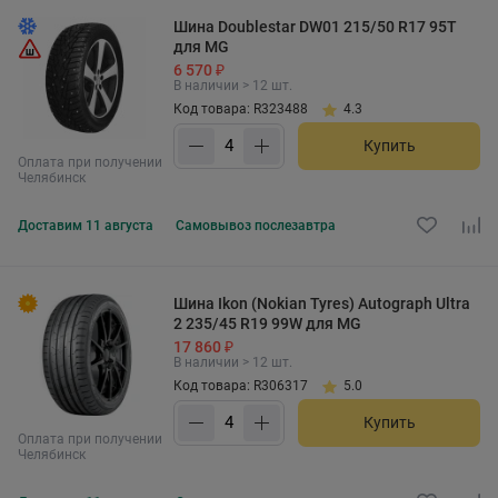
Шина Doublestar DW01 215/50 R17 95T
для MG
6 570 ₽
В наличии > 12 шт.
Код товара: R323488
4.3
Купить
Оплата при получении
Челябинск
Доставим
11 августа
Самовывоз
послезавтра
Шина Ikon (Nokian Tyres) Autograph Ultra
2 235/45 R19 99W для MG
17 860 ₽
В наличии > 12 шт.
Код товара: R306317
5.0
Купить
Оплата при получении
Челябинск