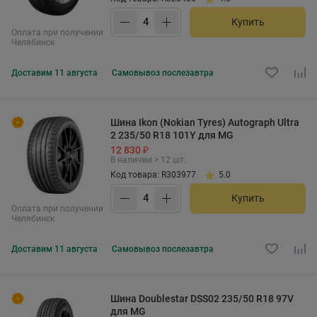
Купить
Оплата при получении
Челябинск
Доставим
11 августа
Самовывоз
послезавтра
Шина Ikon (Nokian Tyres) Autograph Ultra
2 235/50 R18 101Y для MG
12 830 ₽
В наличии > 12 шт.
Код товара: R303977
5.0
Купить
Оплата при получении
Челябинск
Доставим
11 августа
Самовывоз
послезавтра
Шина Doublestar DSS02 235/50 R18 97V
для MG