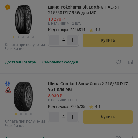
Шина Yokohama BluEarth-GT AE-51
215/50 R17 95W для MG
10 270 ₽
В наличии > 12 шт.
Код товара: R246514
4.8
Купить
Оплата при получении
Челябинск
Доставим
завтра
Самовывоз
сегодня
Шина Cordiant Snow Cross 2 215/50 R17
95T для MG
8 930 ₽
В наличии 11 шт.
Код товара: R225735
4.4
Купить
Оплата при получении
Челябинск