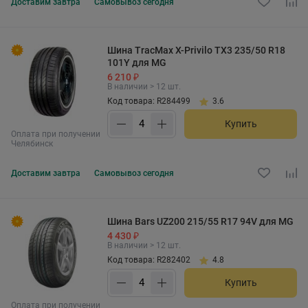
Доставим
завтра
Самовывоз
сегодня
Шина TracMax X-Privilo TX3 235/50 R18
101Y для MG
6 210 ₽
В наличии > 12 шт.
Код товара: R284499
3.6
Купить
Оплата при получении
Челябинск
Доставим
завтра
Самовывоз
сегодня
Шина Bars UZ200 215/55 R17 94V для MG
4 430 ₽
В наличии > 12 шт.
Код товара: R282402
4.8
Купить
Оплата при получении