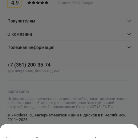
4.9
Яндекс, 2GIS, Google
Покупателям
О компании
Полезная информация
+7 (351) 200-35-74
круглосуточно, без выходных
Карта сайта
Информация, размещенная на данном сайте, носит исключительно
информационный характер и не может являться публичной
офертой, определяемой положениями Статьи 437 (2) ГК РФ.
© 74kolesa.RU, Интернет-магазин шин и дисков в г. Челябинск,
2011–2026