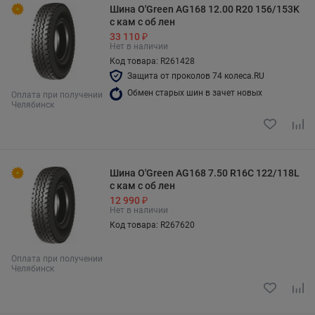
Шина O'Green AG168 12.00 R20 156/153K
с кам с об лен
33 110 ₽
Нет в наличии
Код товара: R261428
Защита от проколов 74 колеса.RU
Обмен старых шин в зачет новых
Оплата при получении
Челябинск
Шина O'Green AG168 7.50 R16C 122/118L
с кам с об лен
12 990 ₽
Нет в наличии
Код товара: R267620
Оплата при получении
Челябинск