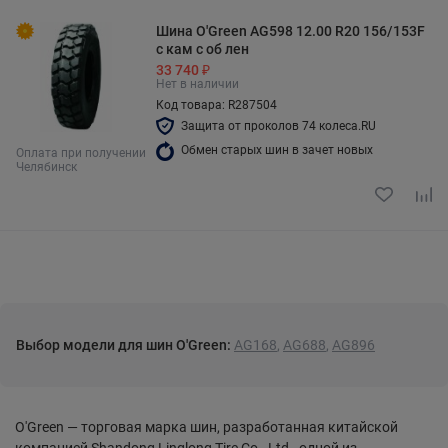
Шина O'Green AG598 12.00 R20 156/153F
с кам с об лен
33 740 ₽
Нет в наличии
Код товара: R287504
Защита от проколов 74 колеса.RU
Обмен старых шин в зачет новых
Оплата при получении
Челябинск
Выбор модели для шин O'Green:
AG168
,
AG688
,
AG896
O'Green — торговая марка шин, разработанная китайской