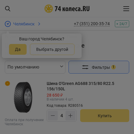
+7 (351) 200-35-74
Челябинск
24/7
Интернет-магазин шин и дисков
Шины
Ваш город Челябинск?
Шины O'Green в Челябинске
Да
Выбрать другой
Найдено 9 товаров
Фильтры
1
Шина O'Green AG688 315/80 R22.5
156/150L
28 650 ₽
В наличии 4 шт.
Код товара: R280516
Купить
Оплата при получении
Челябинск