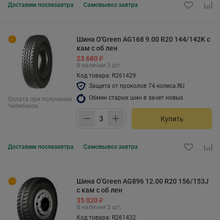
Доставим
послезавтра
Самовывоз
завтра
Шина O'Green AG168 9.00 R20 144/142K с
кам с об лен
23 680 ₽
В наличии 3 шт.
Код товара: R261429
Защита от проколов 74 колеса.RU
Обмен старых шин в зачет новых
Оплата при получении
Челябинск
Купить
Доставим
послезавтра
Самовывоз
завтра
Шина O'Green AG896 12.00 R20 156/153J
с кам с об лен
35 020 ₽
В наличии 2 шт.
Код товара: R261432