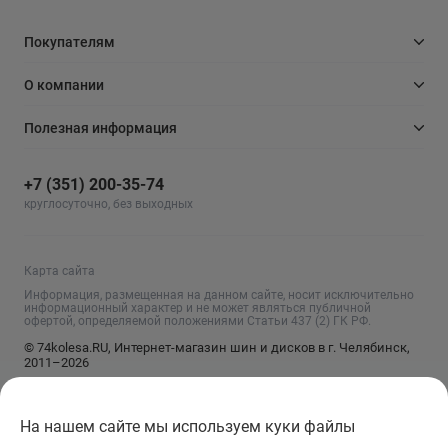
Покупателям
О компании
Полезная информация
+7 (351) 200-35-74
круглосуточно, без выходных
Карта сайта
Информация, размещенная на данном сайте, носит исключительно
информационный характер и не может являться публичной
офертой, определяемой положениями Статьи 437 (2) ГК РФ.
© 74kolesa.RU, Интернет-магазин шин и дисков в г. Челябинск,
2011–2026
На нашем сайте мы используем куки файлы