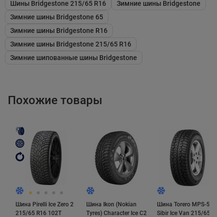
жесткости резины и широких, значительно глубоких
Шины Bridgestone 215/65 R16
Зимние шины Bridgestone
поперечных канавок. Блоки V-образного рисунка
Зимние шины Bridgestone 65
располагаются почти под прямым углом к оси
Зимние шины Bridgestone R16
движения, поэтому сцепные свойства шины на
Зимние шины Bridgestone 215/65 R16
ледяной и заснеженной поверхностях достаточно
Зимние шипованные шины Bridgestone
высоки, а значит "гребут" хорошо.
Похожие товары
Ошиповка
В сравнении с первой версией Blizzak Spike данная
модель получила инновационный шип. Шип имеет
направленные овальные основание и наконечник.
Первое препятствует повороту шипа и обеспечивает
уверенную посадку в протекторе, а твёрдосплавная
Шина Pirelli Ice Zero 2
Шина Ikon (Nokian
Шина Torero MPS-500
вставка - увеличенную длину кромки касания шипа
215/65 R16 102T
Tyres) Character Ice C2
Sibir Ice Van 215/65