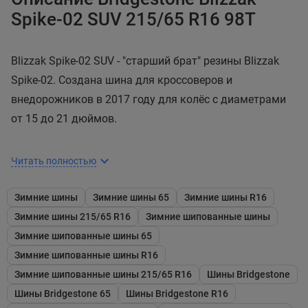
Spike-02 SUV 215/65 R16 98T
Blizzak Spike-02 SUV - "старший брат" резины Blizzak
Spike-02. Создана шина для кроссоверов и
внедорожников в 2017 году для колёс с диаметрами
от 15 до 21 дюймов.
Читать полностью
Зимние шины
Зимние шины 65
Зимние шины R16
Рисунок протектора
Зимние шины 215/65 R16
Зимние шипованные шины
Направленный рисунок не содержит в своей
Зимние шипованные шины 65
структуре отдельного ребра в центре и кольцевых
Зимние шипованные шины R16
канавок, но столь же хорошо справляется с
Зимние шипованные шины 215/65 R16
Шины Bridgestone
управлением и аквапланированием за счёт
Шины Bridgestone 65
Шины Bridgestone R16