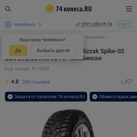
+7 (351) 200-35-74
Челябинск
24/7
Интернет-магазин шин и дисков
Шины
Bridgestone
Ваш город Челябинск?
Blizzak Spike-02 SUV
Зимняя шина Bridgestone Blizzak Spike-02
Да
Выбрать другой
SUV 215/65 R16 98T
в Челябинске
Код товара: R175289
4.8
238 отзывов
Защита от проколов 74 колеса.RU
Обмен старых шин