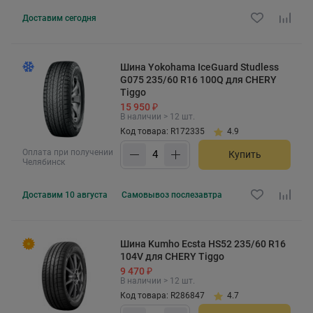
Доставим
сегодня
Шина Yokohama IceGuard Studless
G075 235/60 R16 100Q для CHERY
Tiggo
15 950 ₽
В наличии > 12 шт.
Код товара: R172335
4.9
Оплата при получении
Купить
Челябинск
Доставим
10 августа
Самовывоз
послезавтра
Шина Kumho Ecsta HS52 235/60 R16
104V для CHERY Tiggo
9 470 ₽
В наличии > 12 шт.
Код товара: R286847
4.7