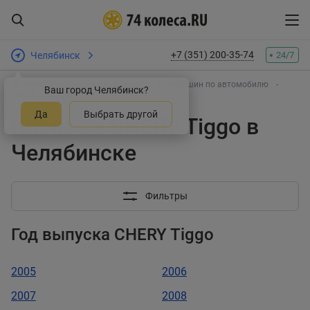
+7 (351) 200-35-74
Челябинск
24/7
Интернет-магазин шин и дисков
Подбор шин по автомобилю
Ваш город Челябинск?
CHERY
Tiggo
Да
Выбрать другой
Шины на CHERY Tiggo в
Челябинске
Фильтры
Год выпуска CHERY Tiggo
2005
2006
2007
2008