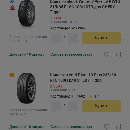
Шина Hankook Winter i*Pike LV RW15
215/65 R16C 109/107R для CHERY
Tiggo
10 450 ₽
В наличии 10 шт.
Код товара: R260965
Оплата при получении
Купить
Челябинск
Доставим
10 августа
Самовывоз
послезавтра
Шина Nexen N Blue HD Plus 235/60
R16 100H для CHERY Tiggo
9 350 ₽
В наличии 6 шт.
Код товара: R114602
4.7
Купить
Оплата при получении
Челябинск
Доставим
10 августа
Самовывоз
послезавтра