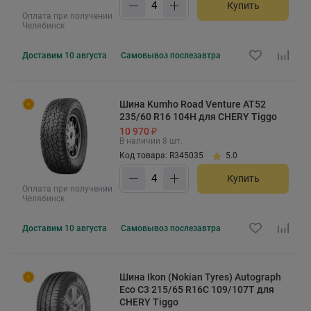
Купить
Оплата при получении
Челябинск
Доставим
10 августа
Самовывоз
послезавтра
Шина Kumho Road Venture AT52
235/60 R16 104H для CHERY Tiggo
10 970 ₽
В наличии 8 шт.
Код товара: R345035
5.0
Купить
Оплата при получении
Челябинск
Доставим
10 августа
Самовывоз
послезавтра
Шина Ikon (Nokian Tyres) Autograph
Eco C3 215/65 R16C 109/107T для
CHERY Tiggo