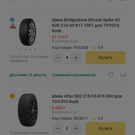
Шина Bridgestone Blizzak Spike-02
SUV 215/60 R17 100T для TOYOTA
Rush
21 710 ₽
В наличии 5 шт.
Код товара: R182608
4.8
Оплата при получении
Купить
Челябинск
Доставим
12 августа
Самовывоз
послезавтра
Шина Attar S02 215/65 R16 98H для
TOYOTA Rush
6 680 ₽
В наличии 2 шт.
Код товара: R328311
5.0
Купить
Оплата при получении