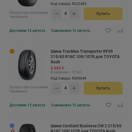
Код товара: R322485
Оплата при получении
Купить
Челябинск
Доставим
13 августа
Самовывоз
12 августа
Шина TracMax Transporter RF09
215/65 R16C 109/107R для TOYOTA
Rush
6 680 ₽
В наличии > 12 шт.
Код товара: R284648
Оплата при получении
Купить
Челябинск
Доставим
13 августа
Самовывоз
12 августа
Шина Cordiant Business CW 2 215/65
R16C 109/107P для TOYOTA Rush