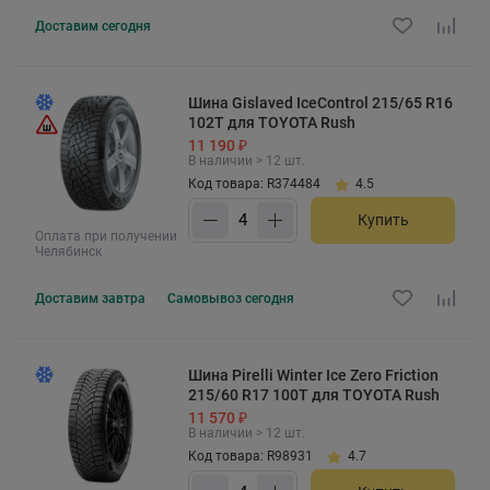
Доставим
сегодня
Шина Gislaved IceControl 215/65 R16
102T для TOYOTA Rush
11 190 ₽
В наличии > 12 шт.
Код товара: R374484
4.5
Купить
Оплата при получении
Челябинск
Доставим
завтра
Самовывоз
сегодня
Шина Pirelli Winter Ice Zero Friction
215/60 R17 100T для TOYOTA Rush
11 570 ₽
В наличии > 12 шт.
Код товара: R98931
4.7