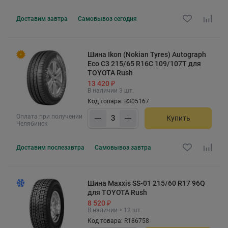
Доставим
завтра
Самовывоз
сегодня
Шина Ikon (Nokian Tyres) Autograph
Eco C3 215/65 R16C 109/107T для
TOYOTA Rush
13 420 ₽
В наличии 3 шт.
Код товара: R305167
Оплата при получении
Купить
Челябинск
Доставим
послезавтра
Самовывоз
завтра
Шина Maxxis SS-01 215/60 R17 96Q
для TOYOTA Rush
8 520 ₽
В наличии > 12 шт.
Код товара: R186758