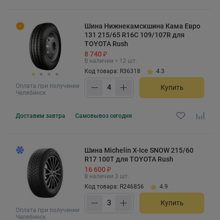
Шина Нижнекамскшина Кама Евро
131 215/65 R16C 109/107R для
TOYOTA Rush
8 740 ₽
В наличии > 12 шт.
Код товара: R36318
4.3
Оплата при получении
Купить
Челябинск
Доставим
завтра
Самовывоз
сегодня
Шина Michelin X-Ice SNOW 215/60
R17 100T для TOYOTA Rush
16 600 ₽
В наличии 3 шт.
Код товара: R246856
4.9
Купить
Оплата при получении
Челябинск