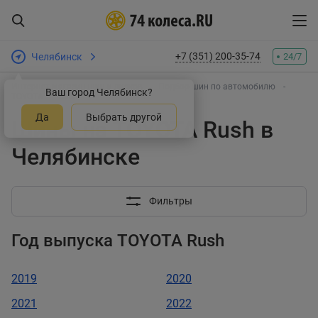
+7 (351) 200-35-74
Челябинск
24/7
Интернет-магазин шин и дисков
Подбор шин по автомобилю
Ваш город Челябинск?
TOYOTA
Rush
Да
Выбрать другой
Шины на TOYOTA Rush в
Челябинске
Фильтры
Год выпуска TOYOTA Rush
2019
2020
2021
2022