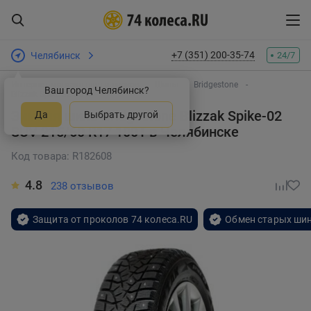
+7 (351) 200-35-74
Челябинск
24/7
Интернет-магазин шин и дисков
Шины
Bridgestone
Ваш город Челябинск?
Blizzak Spike-02 SUV
Зимняя шина Bridgestone Blizzak Spike-02
Да
Выбрать другой
SUV 215/60 R17 100T
в Челябинске
Код товара: R182608
4.8
238 отзывов
Защита от проколов 74 колеса.RU
Обмен старых шин