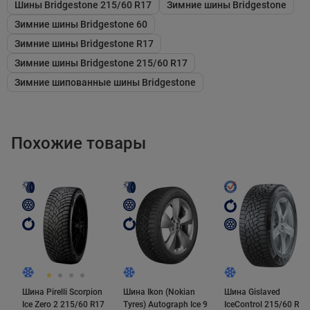
жесткости резины и широких, значительно глубоких
Шины Bridgestone 215/60 R17
Зимние шины Bridgestone
поперечных канавок. Блоки V-образного рисунка
Зимние шины Bridgestone 60
располагаются почти под прямым углом к оси
Зимние шины Bridgestone R17
движения, поэтому сцепные свойства шины на
Зимние шины Bridgestone 215/60 R17
ледяной и заснеженной поверхностях достаточно
Зимние шипованные шины Bridgestone
высоки, а значит "гребут" хорошо.
Похожие товары
Ошиповка
В сравнении с первой версией Blizzak Spike данная
модель получила инновационный шип. Шип имеет
направленные овальные основание и наконечник.
Первое препятствует повороту шипа и обеспечивает
уверенную посадку в протекторе, а твёрдосплавная
Шина Pirelli Scorpion
Шина Ikon (Nokian
Шина Gislaved
вставка - увеличенную длину кромки касания шипа
Ice Zero 2 215/60 R17
Tyres) Autograph Ice 9
IceControl 215/60 R17