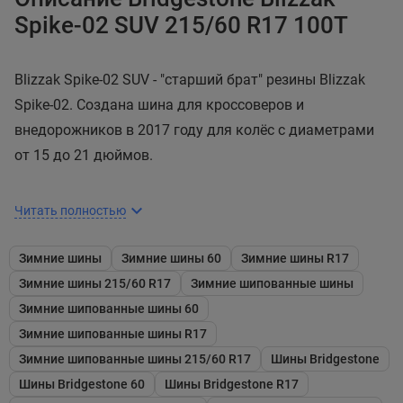
Spike-02 SUV 215/60 R17 100T
Blizzak Spike-02 SUV - "старший брат" резины Blizzak
Spike-02. Создана шина для кроссоверов и
внедорожников в 2017 году для колёс с диаметрами
от 15 до 21 дюймов.
Читать полностью
Зимние шины
Зимние шины 60
Зимние шины R17
Рисунок протектора
Зимние шины 215/60 R17
Зимние шипованные шины
Направленный рисунок не содержит в своей
Зимние шипованные шины 60
структуре отдельного ребра в центре и кольцевых
Зимние шипованные шины R17
канавок, но столь же хорошо справляется с
Зимние шипованные шины 215/60 R17
Шины Bridgestone
управлением и аквапланированием за счёт
Шины Bridgestone 60
Шины Bridgestone R17