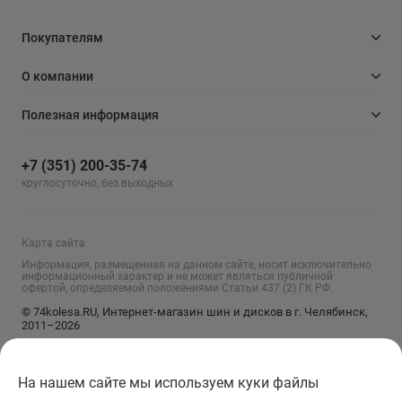
Покупателям
О компании
Полезная информация
+7 (351) 200-35-74
круглосуточно, без выходных
Карта сайта
Информация, размещенная на данном сайте, носит исключительно
информационный характер и не может являться публичной
офертой, определяемой положениями Статьи 437 (2) ГК РФ.
© 74kolesa.RU, Интернет-магазин шин и дисков в г. Челябинск,
2011–2026
На нашем сайте мы используем куки файлы