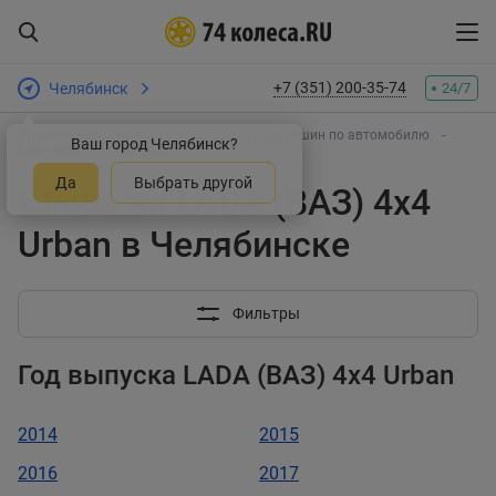
+7 (351) 200-35-74
Челябинск
24/7
Интернет-магазин шин и дисков
Подбор шин по автомобилю
Ваш город Челябинск?
LADA (ВАЗ)
4x4 Urban
Да
Выбрать другой
Шины на LADA (ВАЗ) 4x4
Urban в Челябинске
Фильтры
Год выпуска LADA (ВАЗ) 4x4 Urban
2014
2015
2016
2017