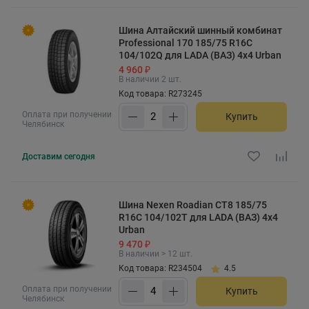
Шина Алтайский шинный комбинат
Professional 170 185/75 R16C
104/102Q для LADA (ВАЗ) 4x4 Urban
4 960 ₽
В наличии 2 шт.
Код товара: R273245
Оплата при получении
Купить
Челябинск
Доставим
сегодня
Шина Nexen Roadian CT8 185/75
R16C 104/102T для LADA (ВАЗ) 4x4
Urban
9 470 ₽
В наличии > 12 шт.
Код товара: R234504
4.5
Оплата при получении
Купить
Челябинск