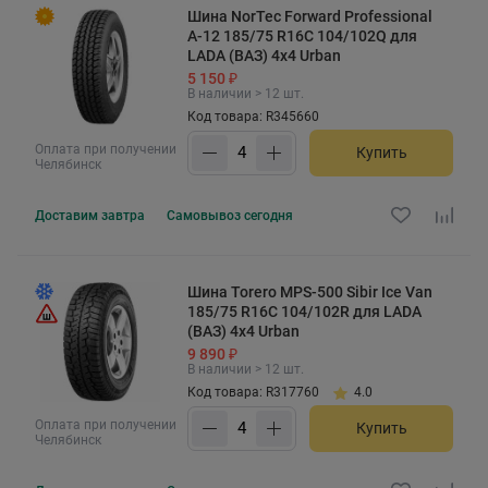
Шина NorTec Forward Professional
А-12 185/75 R16C 104/102Q для
LADA (ВАЗ) 4x4 Urban
5 150 ₽
В наличии > 12 шт.
Код товара: R345660
Оплата при получении
Купить
Челябинск
Доставим
завтра
Самовывоз
сегодня
Шина Torero MPS-500 Sibir Ice Van
185/75 R16C 104/102R для LADA
(ВАЗ) 4x4 Urban
9 890 ₽
В наличии > 12 шт.
Код товара: R317760
4.0
Оплата при получении
Купить
Челябинск