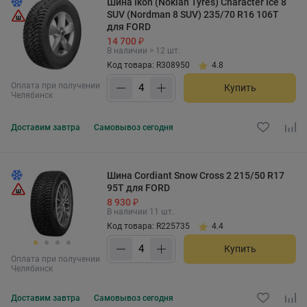
Шина Ikon (Nokian Tyres) Character Ice 8
SUV (Nordman 8 SUV) 235/70 R16 106T
для FORD
14 700 ₽
В наличии > 12 шт.
Код товара: R308950
4.8
Оплата при получении
Купить
Челябинск
Доставим
завтра
Самовывоз
сегодня
Шина Cordiant Snow Cross 2 215/50 R17
95T для FORD
8 930 ₽
В наличии 11 шт.
Код товара: R225735
4.4
Купить
Оплата при получении
Челябинск
Доставим
завтра
Самовывоз
сегодня