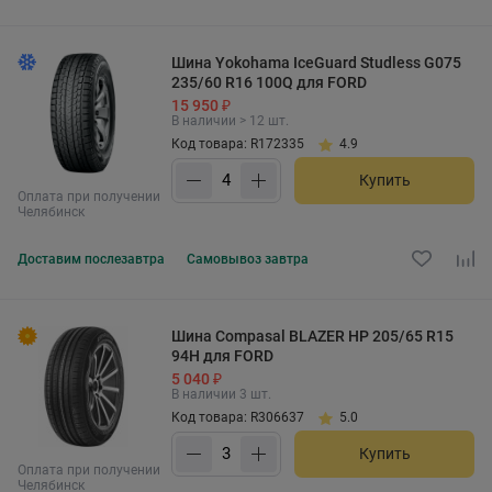
Шина Yokohama IceGuard Studless G075
235/60 R16 100Q для FORD
15 950 ₽
В наличии > 12 шт.
Код товара: R172335
4.9
Купить
Оплата при получении
Челябинск
Доставим
послезавтра
Самовывоз
завтра
Шина Compasal BLAZER HP 205/65 R15
94H для FORD
5 040 ₽
В наличии 3 шт.
Код товара: R306637
5.0
Купить
Оплата при получении
Челябинск