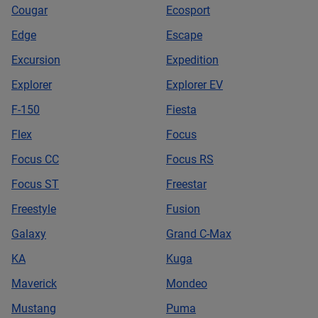
Cougar
Ecosport
Edge
Escape
Excursion
Expedition
Explorer
Explorer EV
F-150
Fiesta
Flex
Focus
Focus CC
Focus RS
Focus ST
Freestar
Freestyle
Fusion
Galaxy
Grand C-Max
KA
Kuga
Maverick
Mondeo
Mustang
Puma