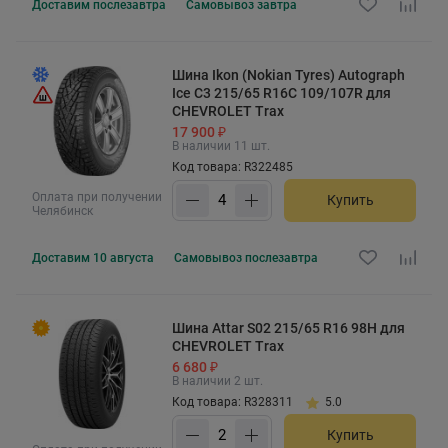
Доставим
послезавтра
Самовывоз
завтра
Шина Ikon (Nokian Tyres) Autograph
Ice C3 215/65 R16C 109/107R для
CHEVROLET Trax
17 900 ₽
В наличии 11 шт.
Код товара: R322485
Оплата при получении
Купить
Челябинск
Доставим
10 августа
Самовывоз
послезавтра
Шина Attar S02 215/65 R16 98H для
CHEVROLET Trax
6 680 ₽
В наличии 2 шт.
Код товара: R328311
5.0
Купить