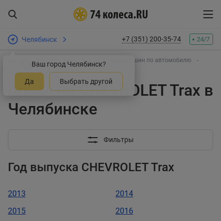
+7 (351) 200-35-74
Челябинск
24/7
Интернет-магазин шин и дисков
Подбор шин по автомобилю
Ваш город Челябинск?
CHEVROLET
Trax
Да
Выбрать другой
Шины на CHEVROLET Trax в
Челябинске
Фильтры
Год выпуска CHEVROLET Trax
2013
2014
2015
2016