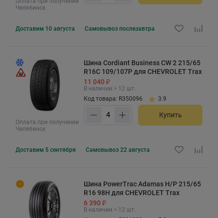
Оплата при получении
Челябинск
Доставим
10 августа
Самовывоз
послезавтра
Шина Cordiant Business CW 2 215/65
R16C 109/107P для CHEVROLET Trax
11 040 ₽
В наличии > 12 шт.
Код товара: R350096
3.9
Купить
Оплата при получении
Челябинск
Доставим
5 сентября
Самовывоз
22 августа
Шина PowerTrac Adamas H/P 215/65
R16 98H для CHEVROLET Trax
6 390 ₽
В наличии > 12 шт.