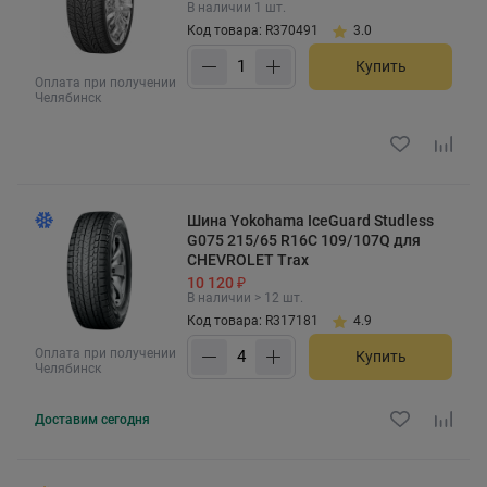
В наличии 1 шт.
Код товара: R370491
3.0
Купить
Оплата при получении
Челябинск
Шина Yokohama IceGuard Studless
G075 215/65 R16C 109/107Q для
CHEVROLET Trax
10 120 ₽
В наличии > 12 шт.
Код товара: R317181
4.9
Оплата при получении
Купить
Челябинск
Доставим
сегодня