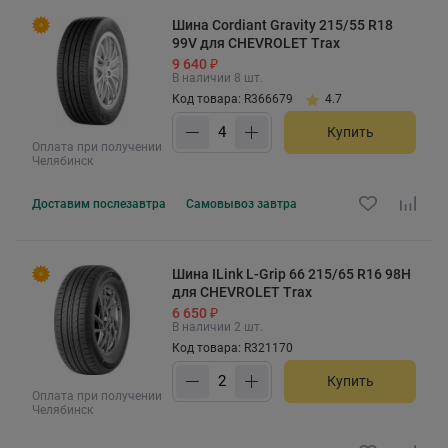
Шина Cordiant Gravity 215/55 R18
99V для CHEVROLET Trax
9 640 ₽
В наличии 8 шт.
Код товара: R366679
4.7
Купить
Оплата при получении
Челябинск
Доставим
послезавтра
Самовывоз
завтра
Шина ILink L-Grip 66 215/65 R16 98H
для CHEVROLET Trax
6 650 ₽
В наличии 2 шт.
Код товара: R321170
Купить
Оплата при получении
Челябинск