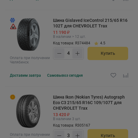
Шина Gislaved IceControl 215/65 R16
102T для CHEVROLET Trax
11 190 ₽
В наличии > 12 шт.
Код товара: R374484
4.5
Купить
Оплата при получении
Челябинск
Доставим
завтра
Самовывоз
сегодня
Шина Ikon (Nokian Tyres) Autograph
Eco C3 215/65 R16C 109/107T для
CHEVROLET Trax
13 420 ₽
В наличии 3 шт.
Код товара: R305167
Оплата при получении
Купить