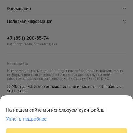
О компании
Полезная информация
+7 (351) 200-35-74
круглосуточно, без выходных
Карта сайта
Информация, размещенная на данном сайте, носит исключительно
информационный характер и не может являться публичной
офертой, определяемой положениями Статьи 437 (2) ГК РФ.
© 74kolesa.RU, Интернет-магазин шин и дисков в г. Челябинск,
2011–2026
На нашем сайте мы используем куки файлы
Узнать подробнее