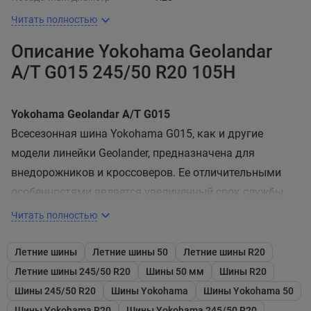
Читать полностью
Описание Yokohama Geolandar
A/T G015 245/50 R20 105H
Yokohama Geolandar A/T G015
Всесезонная шина Yokohama G015, как и другие
модели линейки Geolander, предназначена для
внедорожников и кроссоверов. Ее отличительными
особенностями является увеличенный срок службы,
надежные сцепные свойства на любом покрытии,
Читать полностью
включая бездорожье, а также повышенная
надежность.
Летние шины
Летние шины 50
Летние шины R20
Летние шины 245/50 R20
Шины 50 мм
Шины R20
Продолжительный срок службы
Шины 245/50 R20
Шины Yokohama
Шины Yokohama 50
Одним из ключевых нововведений данной модели
Шины Yokohama R20
Шины Yokohama 245/50 R20