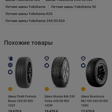
является состав резиновой смеси. Она отличается
Летние шины Yokohama
Летние шины Yokohama 50
наличием полимеров и апельсинового масла. С их
Летние шины Yokohama R20
помощью японские шинники существенно повысили
Летние шины Yokohama 245/50 R20
прочность компаунда на растяжение и разрыв. В
условиях реальной эксплуатации это дает о себе
знать в виде способности сохранять целостность
Похожие товары
протектора при непрерывном воздействии
значительными механическими и температурными
нагрузками.
Еще одним фактором, обуславливающим
продолжительный срок службы шины, являются 3D-
ламели. Помимо формирования многочисленных
Шина Pirelli Formula
Шина Maxxis MA-Z4S
Шина Roadcruza
сцепных кромок эти протекторные элементы
Rosso 245/50 R20
Victra 245/50 R20
RA1100 245/50 R20
выполняют еще одну функцию. Они обеспечивают
102V
102W
105H
равномерное распределение внешнего давления по
19 670 ₽
19 470 ₽
12 670 ₽