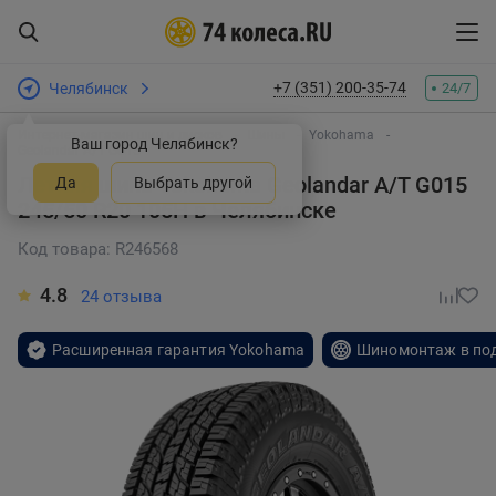
+7 (351) 200-35-74
Челябинск
24/7
Интернет-магазин шин и дисков
Шины
Yokohama
Ваш город Челябинск?
Geolandar A/T G015
Летняя шина Yokohama Geolandar A/T G015
Да
Выбрать другой
245/50 R20 105H
в Челябинске
Код товара: R246568
4.8
24 отзыва
Расширенная гарантия Yokohama
Шиномонтаж в по