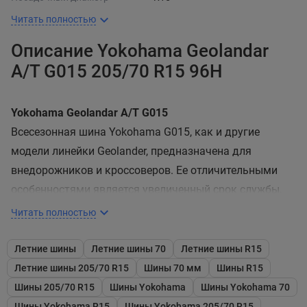
Читать полностью
Описание Yokohama Geolandar
A/T G015 205/70 R15 96H
Yokohama Geolandar A/T G015
Всесезонная шина Yokohama G015, как и другие
модели линейки Geolander, предназначена для
внедорожников и кроссоверов. Ее отличительными
особенностями является увеличенный срок службы,
надежные сцепные свойства на любом покрытии,
Читать полностью
включая бездорожье, а также повышенная
надежность.
Летние шины
Летние шины 70
Летние шины R15
Летние шины 205/70 R15
Шины 70 мм
Шины R15
Продолжительный срок службы
Шины 205/70 R15
Шины Yokohama
Шины Yokohama 70
Одним из ключевых нововведений данной модели
Шины Yokohama R15
Шины Yokohama 205/70 R15