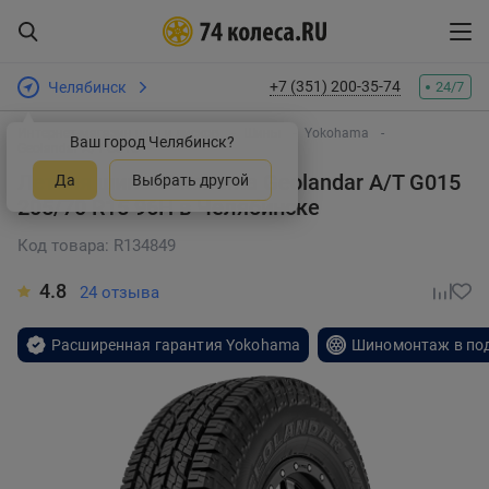
+7 (351) 200-35-74
Челябинск
24/7
Интернет-магазин шин и дисков
Шины
Yokohama
Ваш город Челябинск?
Geolandar A/T G015
Летняя шина Yokohama Geolandar A/T G015
Да
Выбрать другой
205/70 R15 96H
в Челябинске
Код товара: R134849
4.8
24 отзыва
Расширенная гарантия Yokohama
Шиномонтаж в по