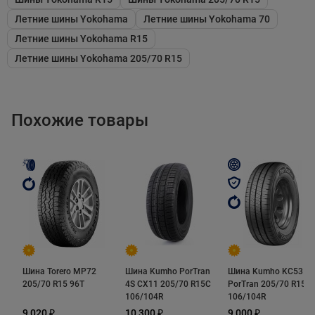
является состав резиновой смеси. Она отличается
Летние шины Yokohama
Летние шины Yokohama 70
наличием полимеров и апельсинового масла. С их
Летние шины Yokohama R15
помощью японские шинники существенно повысили
Летние шины Yokohama 205/70 R15
прочность компаунда на растяжение и разрыв. В
условиях реальной эксплуатации это дает о себе
знать в виде способности сохранять целостность
Похожие товары
протектора при непрерывном воздействии
значительными механическими и температурными
нагрузками.
Еще одним фактором, обуславливающим
продолжительный срок службы шины, являются 3D-
ламели. Помимо формирования многочисленных
Шина Torero MP72
Шина Kumho PorTran
Шина Kumho KC53
сцепных кромок эти протекторные элементы
205/70 R15 96T
4S CX11 205/70 R15C
PorTran 205/70 R15
выполняют еще одну функцию. Они обеспечивают
106/104R
106/104R
равномерное распределение внешнего давления по
9 020 ₽
10 300 ₽
9 000 ₽