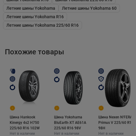
износ. Основные окружные канавки при помощи
Летние шины Yokohama
Летние шины Yokohama 60
дополнительных узких на внутренней части
Летние шины Yokohama R16
протектора обеспечивают высокую
Летние шины Yokohama 225/60 R16
производительность шины на мокрой дороге.
ВНУТРЕННЯЯ СТОРОНА:
Похожие товары
Мощная плечевая зона.
Высокая жесткость
плечевой зоны обеспечивает превосходную
управляемость, устойчивость и сопротивление
неравномерному износу.
Tройное центральное ребро и 4 продольные
канавки.
Три жестких центральных ребра
обеспечивают стабильность на высоких
Шина Hankook
Шина Yokohama
Шина Nexen N'FERA
скоростях. Четыре продольные канавки
Kinergy 4s2 H750
BluEarth-XT AE61A
Primus V 225/60 R16
225/60 R16 102W
225/60 R16 98V
98H
обеспечивают превосходное сцепление на
Нет в наличии
Нет в наличии
Нет в наличии