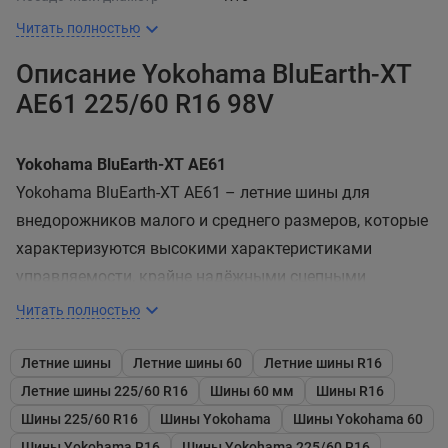
Читать полностью
Описание Yokohama BluEarth-XT
AE61 225/60 R16 98V
Yokohama BluEarth-XT AE61
Yokohama BluEarth-XT AE61 – летние шины для
внедорожников малого и среднего размеров, которые
характеризуются высокими характеристиками
управляемости, крайне надёжными сцепными
свойствами на мокрой поверхности, низким
Читать полностью
сопротивлением качению, акустическим комфортом,
высокой стойкостью к износу и долговечностью.
Летние шины
Летние шины 60
Летние шины R16
Повышенная жёсткость центральных рёбер и
Летние шины 225/60 R16
Шины 60 мм
Шины R16
плечевин модели способствует улучшению
Шины 225/60 R16
Шины Yokohama
Шины Yokohama 60
управляемости и предупреждает неравномерный
Шины Yokohama R16
Шины Yokohama 225/60 R16