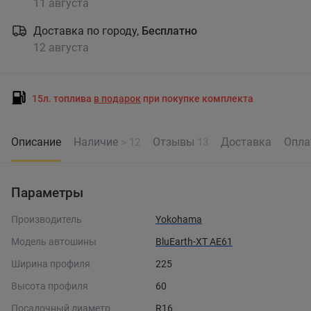
11 августа
Доставка по городу,
Бесплатно
12 августа
15л. топлива
в подарок
при покупке комплекта
Описание
Наличие
Отзывы
Доставка
Опла
> 12
13
Параметры
Производитель
Yokohama
Модель автошины
BluEarth-XT AE61
Ширина профиля
225
Высота профиля
60
Посадочный диаметр
R16