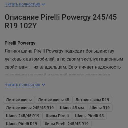
Читать полностью
Описание Pirelli Powergy 245/45
R19 102Y
Pirelli Powergy
Летняя шина Pirelli Powergy подходит большинству
легковых автомобилей, а по своим эксплуатационным
свойствам — их владельцам. Ее отличает надежность
сцепления на сухой и мокрой дороге, спортивная
отточенность в управлении, устойчивость к
Читать полностью
аквапланированию и эффективность в торможении.
Летние шины
Летние шины 45
Летние шины R19
Беговая часть протектора изготовлена из резиновой
Летние шины 245/45 R19
Шины 45 мм
Шины R19
смеси на основе диоксида кремния. Применение этого
Шины 245/45 R19
Шины Pirelli
Шины Pirelli 45
вещества в виде мелкой дисперсии и передовые
Шины Pirelli R19
Шины Pirelli 245/45 R19