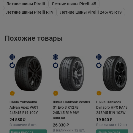
методы производства обеспечивают однородность
Летние шины Pirelli
Летние шины Pirelli 45
компаунда, что еще больше повышает цепкость шины
Летние шины Pirelli R19
Летние шины Pirelli 245/45 R19
на мокрой дороге. Помимо того, в его состав входят
специальные полимеры. С их помощью резиновая
смесь на молекулярном уровне обладает высокой
Похожие товары
прочностью на разрыв и растяжении. Это
существенно увеличивает пробег шины до замены,
благодаря устойчивости к абразивному истиранию,
проколам и порезам.
Шину отличает низкая склонность к
аквапланированию, которая обеспечивается сразу
Шина Yokohama
Шина Hankook Ventus
Шина Hankook
несколькими особенностями в дизайне ее протектора.
Advan Apex V601
S1 Evo 3 K127B
Dynapro HPX RA43
Одной из них являются увеличенные по ширине
245/45 R19 102Y
245/45 R19 98Y
245/45 R19 102W
RunFlat
продольные дренажные канавки. Они практически
24 580 ₽
19 540 ₽
26 330 ₽
В наличии 8 шт.
В наличии > 12 шт.
мгновенно отводят от пятна контакта даже очень
В наличии > 12 шт.
Ваша выгода
Ваша выгода