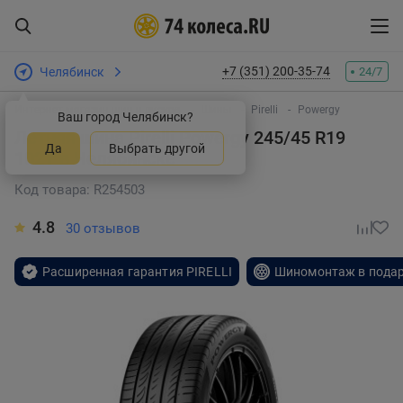
+7 (351) 200-35-74
Челябинск
24/7
Интернет-магазин шин и дисков
Шины
Pirelli
Powergy
Ваш город Челябинск?
Летняя шина Pirelli Powergy 245/45 R19
Да
Выбрать другой
102Y
в Челябинске
Код товара: R254503
4.8
30 отзывов
Расширенная гарантия PIRELLI
Шиномонтаж в пода