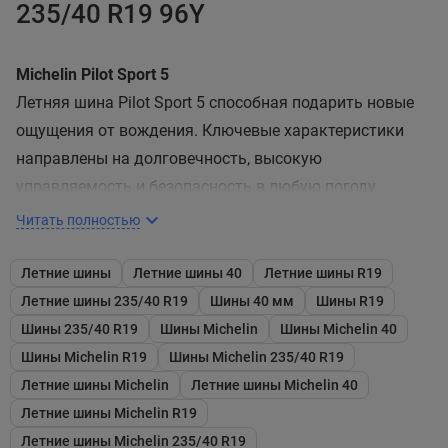
235/40 R19 96Y
Michelin Pilot Sport 5
Летняя шина Pilot Sport 5 способная подарить новые
ощущения от вождения. Ключевые характеристики
направлены на долговечность, высокую
управляемость и безопасность в любую погоду.
Согласно исследованию, проведенному экспертной
Читать полностью
организацией TUV SÜD, шины обладают высокими
характеристиками независимо от степени
Летние шины
Летние шины 40
Летние шины R19
изношенности протектора.
Летние шины 235/40 R19
Шины 40 мм
Шины R19
Шины 235/40 R19
Шины Michelin
Шины Michelin 40
Высокая эффективность на протяжении нескольких
Шины Michelin R19
Шины Michelin 235/40 R19
сезонов
Летние шины Michelin
Летние шины Michelin 40
Надежный зацеп на сухой и мокрой дороге в
Летние шины Michelin R19
сочетании с быстрым откликом на рулевое
Летние шины Michelin 235/40 R19