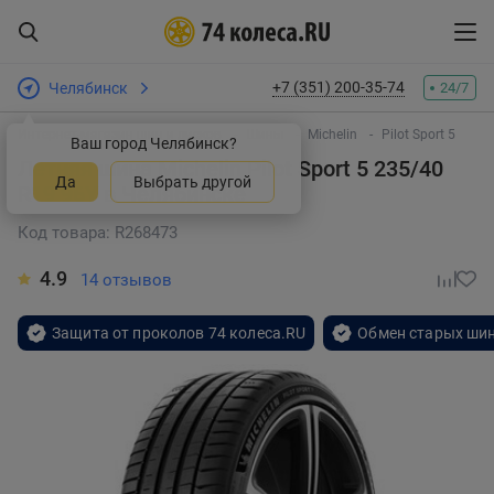
+7 (351) 200-35-74
Челябинск
24/7
Интернет-магазин шин и дисков
Шины
Michelin
Pilot Sport 5
Ваш город Челябинск?
Летняя шина Michelin Pilot Sport 5 235/40
Да
Выбрать другой
R19 96Y
в Челябинске
Код товара: R268473
4.9
14 отзывов
Защита от проколов 74 колеса.RU
Обмен старых шин