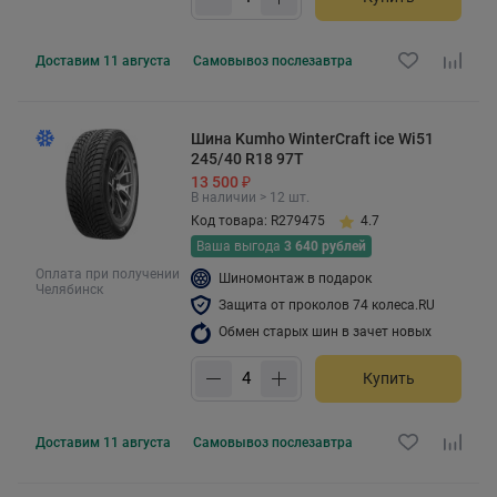
Доставим
11 августа
Самовывоз
послезавтра
Шина Kumho WinterCraft ice Wi51
245/40 R18 97T
13 500 ₽
В наличии > 12 шт.
Код товара: R279475
4.7
Ваша выгода
3 640 рублей
Оплата при получении
Шиномонтаж в подарок
Челябинск
Защита от проколов 74 колеса.RU
Обмен старых шин в зачет новых
Купить
Доставим
11 августа
Самовывоз
послезавтра