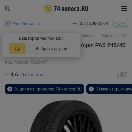
+7 (351) 200-35-74
Челябинск
24/7
Интернет-магазин шин и дисков
Шины
Michelin
Pilot Alpin PA5
Ваш город Челябинск?
Зимняя шина Michelin Pilot Alpin PA5 245/40
Да
Выбрать другой
R18 97V
в Челябинске
Код товара: R268467
4.6
8 отзывов
Защита от проколов 74 колеса.RU
Обмен старых шин