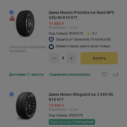
Шина Maxxis Premitra Ice Nord NP5
245/40 R18 97T
11 880 ₽
В наличии > 12 шт.
Код товара: R245578
4.7
Защита от проколов 74 колеса.RU
Обмен старых шин в зачет новых
Оплата при получении
Челябинск
Купить
Доставим
11 августа
Самовывоз
послезавтра
Шина Nexen Winguard Ice 3 245/40
R18 97T
12 930 ₽
В наличии > 12 шт.
Код товара: R382976
Ваша выгода
3 640 рублей