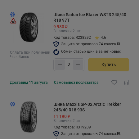
Шина Sailun Ice Blazer WST3 245/40
R18 97T
9 980 ₽
В наличии 2 шт.
Код товара: R238292
4.6
Защита от проколов 74 колеса.RU
Обмен старых шин в зачет новых
Оплата при получении
Челябинск
Купить
Доставим
11 августа
Самовывоз
послезавтра
Шина Maxxis SP-02 Arctic Trekker
245/40 R18 93S
11 190 ₽
В наличии 2 шт.
Код товара: R319209
Защита от проколов 74 колеса.RU