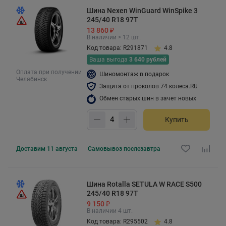
Шина Nexen WinGuard WinSpike 3
245/40 R18 97T
13 860 ₽
В наличии > 12 шт.
Код товара: R291871
4.8
Ваша выгода
3 640 рублей
Оплата при получении
Шиномонтаж в подарок
Челябинск
Защита от проколов 74 колеса.RU
Обмен старых шин в зачет новых
Купить
Доставим
11 августа
Самовывоз
послезавтра
Шина Rotalla SETULA W RACE S500
245/40 R18 97T
9 150 ₽
В наличии 4 шт.
Код товара: R295502
4.8