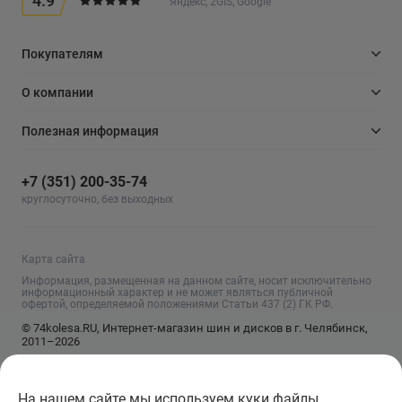
4.9
Яндекс, 2GIS, Google
Покупателям
О компании
Полезная информация
+7 (351) 200-35-74
круглосуточно, без выходных
Карта сайта
Информация, размещенная на данном сайте, носит исключительно
информационный характер и не может являться публичной
офертой, определяемой положениями Статьи 437 (2) ГК РФ.
© 74kolesa.RU, Интернет-магазин шин и дисков в г. Челябинск,
2011–2026
На нашем сайте мы используем куки файлы