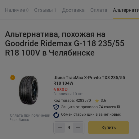
Наличие
Отзывы
Доставка
Оплата
Альтернат
0
1
Альтернатива, похожая на
Goodride Ridemax G-118 235/55
R18 100V в Челябинске
Шина TracMax X-Privilo TX3 235/55
R18 104W
6 580 ₽
В наличии 10 шт.
Код товара: R283570
3.6
Защита от проколов 74 колеса.RU
Обмен старых шин в зачет новых
Оплата при получении
Челябинск
Купить