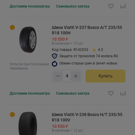
Доставим
послезавтра
Самовывоз
завтра
Шина Viatti V-237 Bosco A/T 235/55
R18 100H
10 550 ₽
В наличии > 12 шт.
Код товара: R142053
4.3
Защита от проколов 74 колеса.RU
Обмен старых шин в зачет новых
Оплата при получении
Челябинск
Купить
Доставим
послезавтра
Самовывоз
завтра
Шина Viatti V-238 Bosco H/T 235/55
R18 100V
10 550 ₽
В наличии > 12 шт.