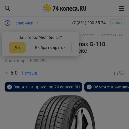
+7 (351) 200-35-74
Челябинск
24/7
Интернет-магазин шин и дисков
Шины
Goodride
Ridemax G-118
Ваш город Челябинск?
Летняя шина Goodride Ridemax G-118
Да
Выбрать другой
235/55 R18 100V
в Челябинске
Код товара: R400287
5.0
1 отзыв
Защита от проколов 74 колеса.RU
Обмен старых шин