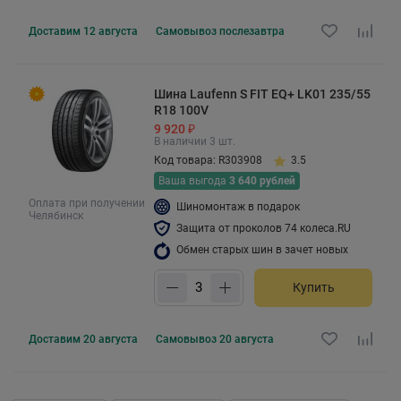
Доставим
12 августа
Самовывоз
послезавтра
Шина Laufenn S FIT EQ+ LK01 235/55
R18 100V
9 920 ₽
В наличии 3 шт.
Код товара: R303908
3.5
Ваша выгода
3 640 рублей
Оплата при получении
Шиномонтаж в подарок
Челябинск
Защита от проколов 74 колеса.RU
Обмен старых шин в зачет новых
Купить
Доставим
20 августа
Самовывоз
20 августа