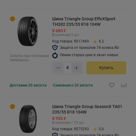
Шина Triangle Group EffeXSport
TH202 235/55 R18 104W
8 680 ₽
В наличии 5 шт.
Код товара: R317469
4.2
Защита от проколов 74 колеса.RU
Обмен старых шин в зачет новых
Оплата при получении
Челябинск
Купить
Доставим
20 августа
Самовывоз
20 августа
Шина Triangle Group SeasonX TA01
235/55 R18 104W
8 950 ₽
В наличии > 12 шт.
Код товара: R275293
5.0
Защита от проколов 74 колеса.RU