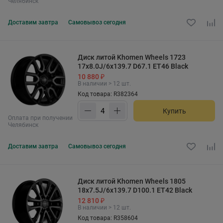
Челябинск
Доставим
завтра
Самовывоз
сегодня
Диск литой Khomen Wheels 1723
17x8.0J/6x139.7 D67.1 ET46 Black
10 880 ₽
В наличии > 12 шт.
Код товара: R382364
Купить
Оплата при получении
Челябинск
Доставим
завтра
Самовывоз
сегодня
Диск литой Khomen Wheels 1805
18x7.5J/6x139.7 D100.1 ET42 Black
12 810 ₽
В наличии > 12 шт.
Код товара: R358604