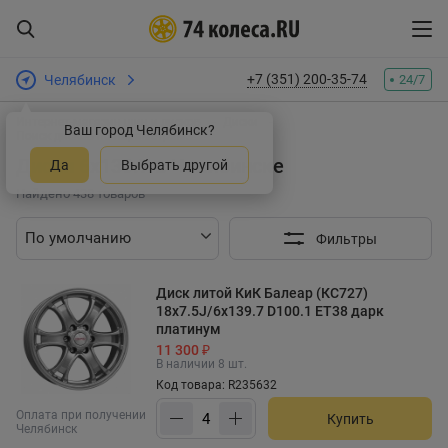
+7 (351) 200-35-74
Челябинск
24/7
Интернет-магазин шин и дисков
Диски
Ваш город Челябинск?
Поиск дисков по параметрам:
Диски 6x139.7 в Челябинске
Да
Выбрать другой
Найдено 438 товаров
Фильтры
Диск литой КиК Балеар (КС727)
18x7.5J/6x139.7 D100.1 ET38 дарк
платинум
11 300 ₽
В наличии 8 шт.
Код товара: R235632
Оплата при получении
Купить
Челябинск