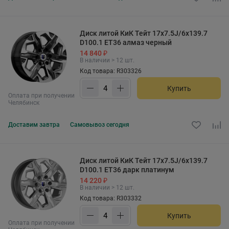
Диск литой КиК Тейт 17x7.5J/6x139.7
D100.1 ET36 алмаз черный
14 840 ₽
В наличии > 12 шт.
Код товара: R303326
Купить
Оплата при получении
Челябинск
Доставим
завтра
Самовывоз
сегодня
Диск литой КиК Тейт 17x7.5J/6x139.7
D100.1 ET36 дарк платинум
14 220 ₽
В наличии > 12 шт.
Код товара: R303332
Купить
Оплата при получении