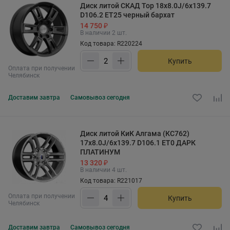
Диск литой СКАД Тор 18x8.0J/6x139.7
D106.2 ET25 черный бархат
14 750 ₽
В наличии 2 шт.
Код товара: R220224
Купить
Оплата при получении
Челябинск
Доставим
завтра
Самовывоз
сегодня
Диск литой КиК Алгама (КС762)
17x8.0J/6x139.7 D106.1 ET0 ДАРК
ПЛАТИНУМ
13 320 ₽
В наличии 4 шт.
Код товара: R221017
Оплата при получении
Купить
Челябинск
Доставим
завтра
Самовывоз
сегодня