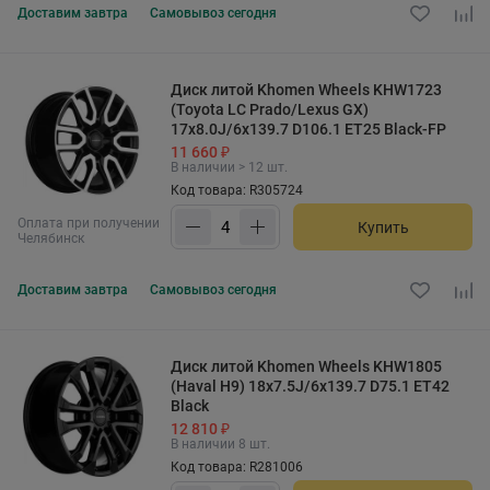
Доставим
завтра
Самовывоз
сегодня
Диск литой Khomen Wheels KHW1723
(Toyota LC Prado/Lexus GX)
17x8.0J/6x139.7 D106.1 ET25 Black-FP
11 660 ₽
В наличии > 12 шт.
Код товара: R305724
Оплата при получении
Купить
Челябинск
Доставим
завтра
Самовывоз
сегодня
Диск литой Khomen Wheels KHW1805
(Haval H9) 18x7.5J/6x139.7 D75.1 ET42
Black
12 810 ₽
В наличии 8 шт.
Код товара: R281006