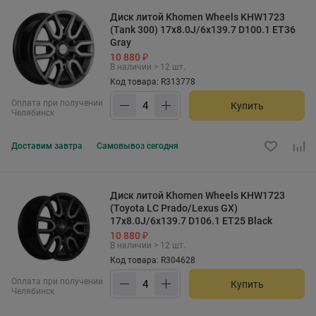
Диск литой Khomen Wheels KHW1723
(Tank 300) 17x8.0J/6x139.7 D100.1 ET36
Gray
10 880 ₽
В наличии > 12 шт.
Код товара: R313778
Оплата при получении
Купить
Челябинск
Доставим
завтра
Самовывоз
сегодня
Диск литой Khomen Wheels KHW1723
(Toyota LC Prado/Lexus GX)
17x8.0J/6x139.7 D106.1 ET25 Black
10 880 ₽
В наличии > 12 шт.
Код товара: R304628
Оплата при получении
Купить
Челябинск