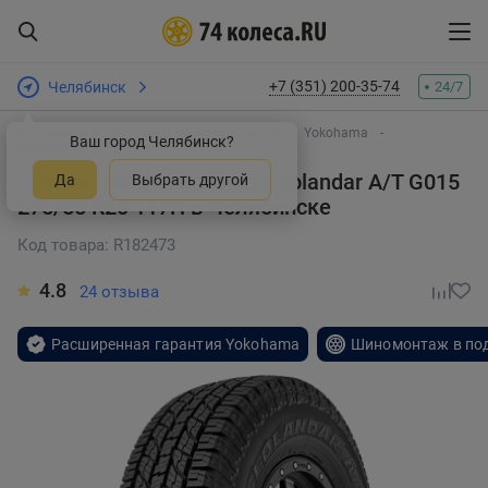
+7 (351) 200-35-74
Челябинск
24/7
Интернет-магазин шин и дисков
Шины
Yokohama
Ваш город Челябинск?
Geolandar A/T G015
Летняя шина Yokohama Geolandar A/T G015
Да
Выбрать другой
275/55 R20 117H
в Челябинске
Код товара: R182473
4.8
24 отзыва
Расширенная гарантия Yokohama
Шиномонтаж в по