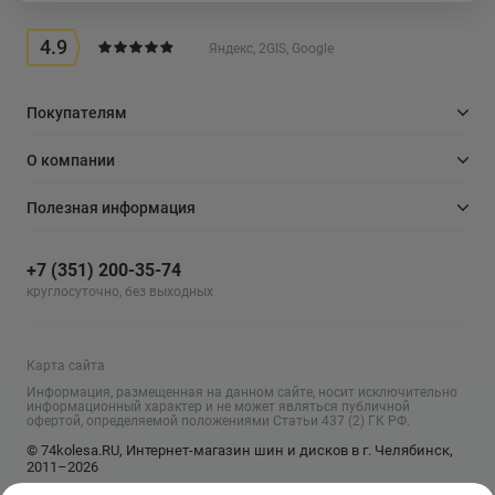
4.9
Яндекс, 2GIS, Google
Покупателям
О компании
Полезная информация
+7 (351) 200-35-74
круглосуточно, без выходных
Карта сайта
Информация, размещенная на данном сайте, носит исключительно
информационный характер и не может являться публичной
офертой, определяемой положениями Статьи 437 (2) ГК РФ.
© 74kolesa.RU, Интернет-магазин шин и дисков в г. Челябинск,
2011–2026