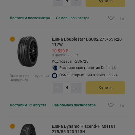
Купить
Доставим
послезавтра
Самовывоз
завтра
Шина Doublestar DSU02 275/55 R20
117W
10 520 ₽
В наличии 8 шт.
Код товара: R336725
Расширенная гарантия Doublestar
Обмен старых шин в зачет новых
Оплата при получении
Челябинск
Купить
Доставим
12 августа
Самовывоз
послезавтра
Шина Dynamo Hiscend-H MHT01
275/55 R20 113H