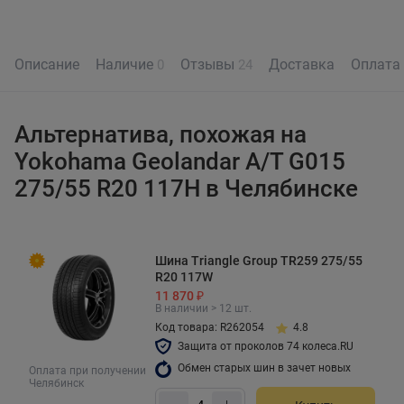
Описание
Наличие
Отзывы
Доставка
Оплата
0
24
Альтернатива, похожая на
Yokohama Geolandar A/T G015
275/55 R20 117H в Челябинске
Шина Triangle Group TR259 275/55
R20 117W
11 870 ₽
В наличии > 12 шт.
Код товара: R262054
4.8
Защита от проколов 74 колеса.RU
Обмен старых шин в зачет новых
Оплата при получении
Челябинск