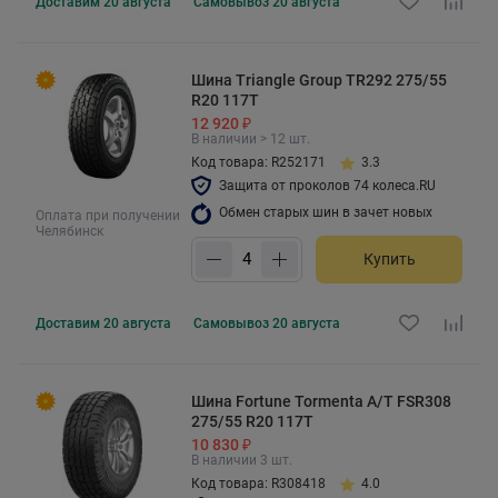
Доставим
20 августа
Самовывоз
20 августа
Шина Triangle Group TR292 275/55
R20 117T
12 920 ₽
В наличии > 12 шт.
Код товара: R252171
3.3
Защита от проколов 74 колеса.RU
Обмен старых шин в зачет новых
Оплата при получении
Челябинск
Купить
Доставим
20 августа
Самовывоз
20 августа
Шина Fortune Tormenta A/T FSR308
275/55 R20 117T
10 830 ₽
В наличии 3 шт.
Код товара: R308418
4.0