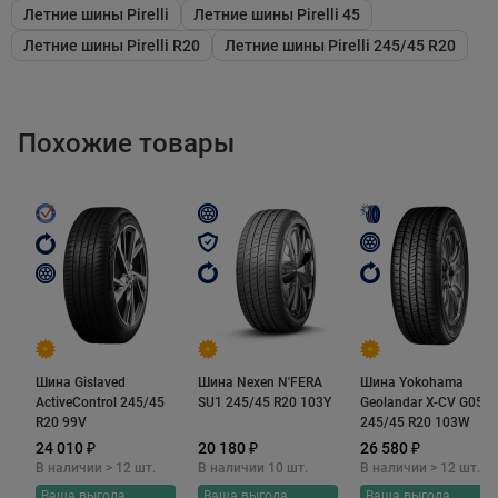
методы производства обеспечивают однородность
Летние шины Pirelli
Летние шины Pirelli 45
компаунда, что еще больше повышает цепкость шины
Летние шины Pirelli R20
Летние шины Pirelli 245/45 R20
на мокрой дороге. Помимо того, в его состав входят
специальные полимеры. С их помощью резиновая
смесь на молекулярном уровне обладает высокой
Похожие товары
прочностью на разрыв и растяжении. Это
существенно увеличивает пробег шины до замены,
благодаря устойчивости к абразивному истиранию,
проколам и порезам.
Шину отличает низкая склонность к
аквапланированию, которая обеспечивается сразу
Шина Gislaved
Шина Nexen N'FERA
Шина Yokohama
несколькими особенностями в дизайне ее протектора.
ActiveControl 245/45
SU1 245/45 R20 103Y
Geolandar X-CV G057
Одной из них являются увеличенные по ширине
R20 99V
245/45 R20 103W
продольные дренажные канавки. Они практически
24 010 ₽
20 180 ₽
26 580 ₽
В наличии > 12 шт.
В наличии 10 шт.
В наличии > 12 шт.
мгновенно отводят от пятна контакта даже очень
Ваша выгода
Ваша выгода
Ваша выгода