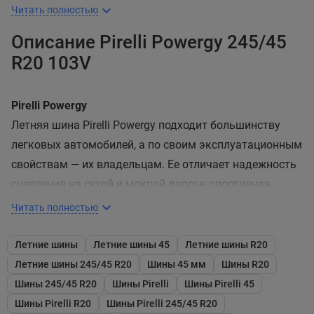
Читать полностью
Описание Pirelli Powergy 245/45
R20 103V
Pirelli Powergy
Летняя шина Pirelli Powergy подходит большинству
легковых автомобилей, а по своим эксплуатационным
свойствам — их владельцам. Ее отличает надежность
сцепления на сухой и мокрой дороге, спортивная
отточенность в управлении, устойчивость к
Читать полностью
аквапланированию и эффективность в торможении.
Летние шины
Летние шины 45
Летние шины R20
Беговая часть протектора изготовлена из резиновой
Летние шины 245/45 R20
Шины 45 мм
Шины R20
смеси на основе диоксида кремния. Применение этого
Шины 245/45 R20
Шины Pirelli
Шины Pirelli 45
вещества в виде мелкой дисперсии и передовые
Шины Pirelli R20
Шины Pirelli 245/45 R20