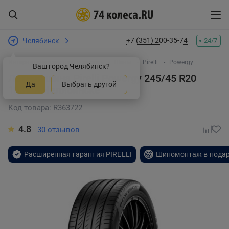
+7 (351) 200-35-74
Челябинск
24/7
Интернет-магазин шин и дисков
Шины
Pirelli
Powergy
Ваш город Челябинск?
Летняя шина Pirelli Powergy 245/45 R20
Да
Выбрать другой
103V
в Челябинске
Код товара: R363722
4.8
30 отзывов
Расширенная гарантия PIRELLI
Шиномонтаж в пода