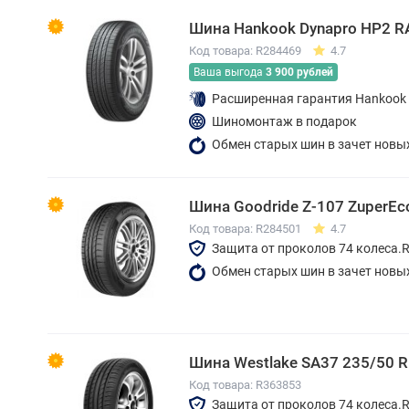
Шина Hankook Dynapro HP2 R
Код товара: R284469
4.7
Ваша выгода
3 900 рублей
Расширенная гарантия Hankook
Шиномонтаж в подарок
Обмен старых шин в зачет новы
Шина Goodride Z-107 ZuperEc
Код товара: R284501
4.7
Защита от проколов 74 колеса.
Обмен старых шин в зачет новы
Шина Westlake SA37 235/50 
Код товара: R363853
Защита от проколов 74 колеса.