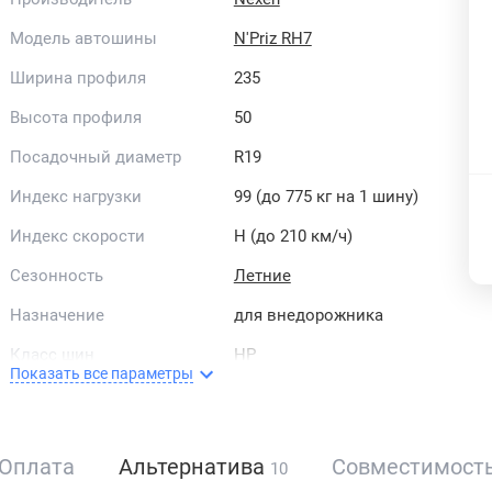
Модель автошины
N'Priz RH7
Ширина профиля
235
Высота профиля
50
Посадочный диаметр
R19
Индекс нагрузки
99 (до 775 кг на 1 шину)
Индекс скорости
H (до 210 км/ч)
Сезонность
Летние
Назначение
для внедорожника
Класс шин
HP
Показать все параметры
Рисунок протектора
симметричный
Направленность
ненаправленные
Оплата
Альтернатива
Совместимост
10
Страна бренда
Корея