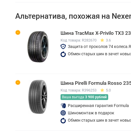
Альтернатива, похожая на Nexe
Шина TracMax X-Privilo TX3 2
Код товара: R282670
3.6
Защита от проколов 74 колеса.
Обмен старых шин в зачет новы
Шина Pirelli Formula Rosso 2
Код товара: R396253
5.0
Ваша выгода
3 900 рублей
Расширенная гарантия Formula
Шиномонтаж в подарок
Обмен старых шин в зачет новы