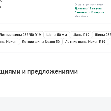
RU
Оплата при получении
х
Доставим 12 августа
Самовывоз 11 августа
Челябинск
Летние шины 235/50 R19
Шины 50 мм
Шины R19
Шины 235
ины Nexen
Летние шины Nexen 50
Летние шины Nexen R19
кциями и предложениями