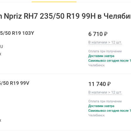
All-season
Нет
n Npriz RH7 235/50 R19 99H в Челяб
Год производства
2025-2026
По оценке покупателей:
35/50 R19 103Y
6 710 ₽
Комфорт
В наличии > 12 шт.
RU
Изностойкость
Оплата при получении
х
Доставим завтра
Шум
Самовывоз сегодня после 1
Челябинск
35/50 R19 99V
11 740 ₽
В наличии > 12 шт.
Оплата при получении
Доставим завтра
Самовывоз сегодня после 1
Челябинск
х