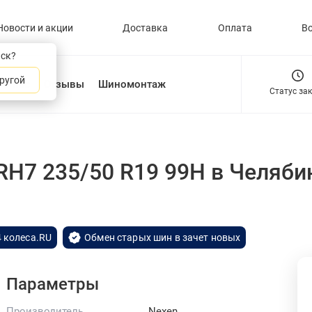
Новости и акции
Доставка
Оплата
В
нск?
ругой
О нас
Отзывы
Шиномонтаж
Статус за
 RH7 235/50 R19 99H
в Челяби
 колеса.RU
Обмен старых шин в зачет новых
Параметры
Производитель
Nexen