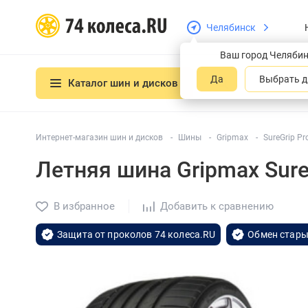
Челябинск
Ваш город Челяби
Да
Выбрать д
Каталог шин и дисков
Интернет-магазин шин и дисков
Шины
Gripmax
SureGrip Pr
Летняя шина Gripmax Sure
В избранное
Добавить к сравнению
Защита от проколов 74 колеса.RU
Обмен стары