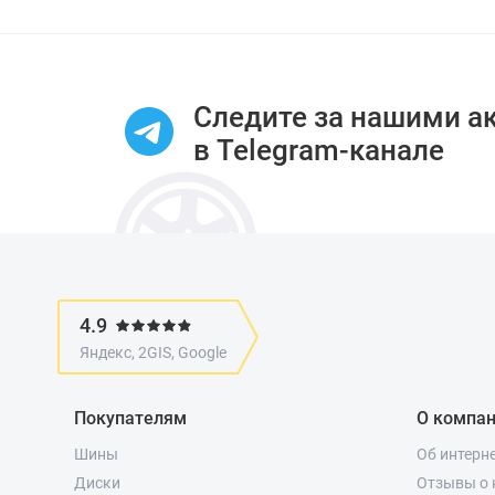
Item
1
of
10
Следите за нашими а
в Telegram-канале
4.9
Яндекс, 2GIS, Google
Покупателям
О компа
Шины
Об интерн
Диски
Отзывы о 