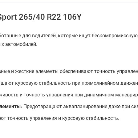
Год производства
2025-2026
Sport 265/40 R22 106Y
По оценке покупателей:
Комфорт
аботанные для водителей, которые ищут бескомпромиссную
Изностойкость
ых автомобилей.
Шум
ные и жесткие элементы обеспечивают точность управлени
шают курсовую стабильность при прямолинейном движен
чивость и точность управления при динамичном маневрир
элементы:
Предотвращают аквапланирование даже при си
т точность управления и курсовую стабильность.