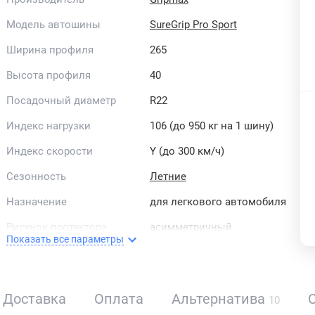
Модель автошины
SureGrip Pro Sport
Ширина профиля
265
Высота профиля
40
Посадочный диаметр
R22
Индекс нагрузки
106 (до 950 кг на 1 шину)
Индекс скорости
Y (до 300 км/ч)
Сезонность
Летние
Назначение
для легкового автомобиля
Рисунок протектора
асимметричный
Показать все параметры
Направленность
ненаправленные
Страна бренда
Китай
Доставка
Оплата
Альтернатива
10
All-season
Нет