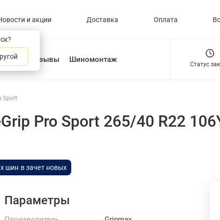
Новости и акции
Доставка
Оплата
В
нск?
ругой
О нас
Отзывы
Шиномонтаж
Статус за
o Sport
Grip Pro Sport 265/40 R22 10
х шин в зачет новых
Параметры
Производитель
Gripmax