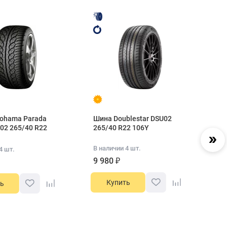
ohama Parada
Шина Doublestar DSU02
Ши
02 265/40 R22
265/40 R22 106Y
2
В наличии 4 шт.
В 
4 шт.
9 980 ₽
1
Купить
ь