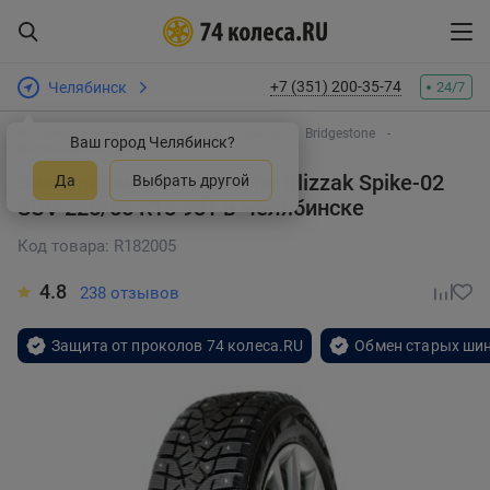
+7 (351) 200-35-74
Челябинск
24/7
Интернет-магазин шин и дисков
Шины
Bridgestone
Ваш город Челябинск?
Blizzak Spike-02 SUV
Зимняя шина Bridgestone Blizzak Spike-02
Да
Выбрать другой
SUV 225/55 R18 98T
в Челябинске
Код товара: R182005
4.8
238 отзывов
Защита от проколов 74 колеса.RU
Обмен старых шин