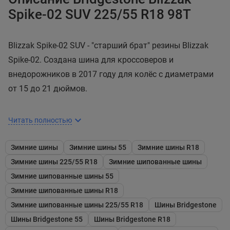
Spike-02 SUV 225/55 R18 98T
Blizzak Spike-02 SUV - "старший брат" резины Blizzak
Spike-02. Создана шина для кроссоверов и
внедорожников в 2017 году для колёс с диаметрами
от 15 до 21 дюймов.
Читать полностью
Зимние шины
Зимние шины 55
Зимние шины R18
Рисунок протектора
Зимние шины 225/55 R18
Зимние шипованные шины
Направленный рисунок не содержит в своей
Зимние шипованные шины 55
структуре отдельного ребра в центре и кольцевых
Зимние шипованные шины R18
канавок, но столь же хорошо справляется с
Зимние шипованные шины 225/55 R18
Шины Bridgestone
управлением и аквапланированием за счёт
Шины Bridgestone 55
Шины Bridgestone R18