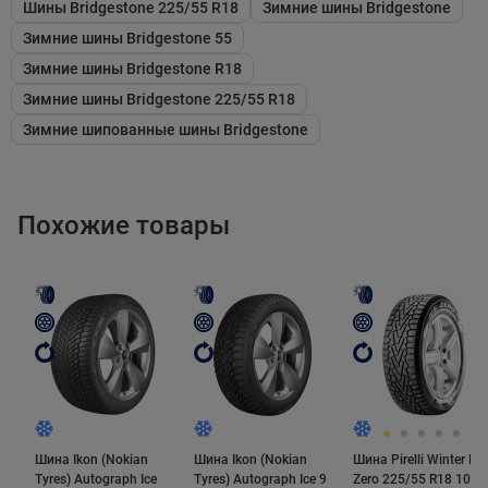
жесткости резины и широких, значительно глубоких
Шины Bridgestone 225/55 R18
Зимние шины Bridgestone
поперечных канавок. Блоки V-образного рисунка
Зимние шины Bridgestone 55
располагаются почти под прямым углом к оси
Зимние шины Bridgestone R18
движения, поэтому сцепные свойства шины на
Зимние шины Bridgestone 225/55 R18
ледяной и заснеженной поверхностях достаточно
Зимние шипованные шины Bridgestone
высоки, а значит "гребут" хорошо.
Похожие товары
Ошиповка
В сравнении с первой версией Blizzak Spike данная
модель получила инновационный шип. Шип имеет
направленные овальные основание и наконечник.
Первое препятствует повороту шипа и обеспечивает
уверенную посадку в протекторе, а твёрдосплавная
Шина Ikon (Nokian
Шина Ikon (Nokian
Шина Pirelli Winter Ice
вставка - увеличенную длину кромки касания шипа
Tyres) Autograph Ice
Tyres) Autograph Ice 9
Zero 225/55 R18 102T