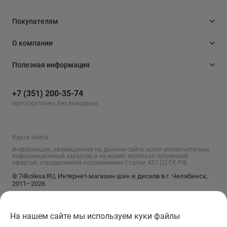
Покупателям
О компании
Полезная информация
+7 (351) 200-35-74
круглосуточно, без выходных
Карта сайта
Информация, размещенная на данном сайте, носит исключительно
информационный характер и не может являться публичной
офертой, определяемой положениями Статьи 437 (2) ГК РФ.
© 74kolesa.RU, Интернет-магазин шин и дисков в г. Челябинск,
2011–2026
На нашем сайте мы используем куки файлы