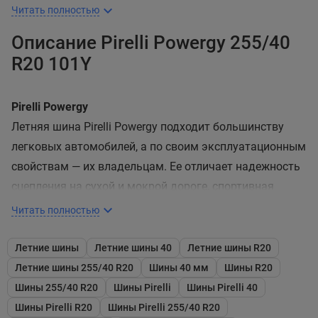
Читать полностью
Описание Pirelli Powergy 255/40
R20 101Y
Pirelli Powergy
Летняя шина Pirelli Powergy подходит большинству
легковых автомобилей, а по своим эксплуатационным
свойствам — их владельцам. Ее отличает надежность
сцепления на сухой и мокрой дороге, спортивная
отточенность в управлении, устойчивость к
Читать полностью
аквапланированию и эффективность в торможении.
Летние шины
Летние шины 40
Летние шины R20
Беговая часть протектора изготовлена из резиновой
Летние шины 255/40 R20
Шины 40 мм
Шины R20
смеси на основе диоксида кремния. Применение этого
Шины 255/40 R20
Шины Pirelli
Шины Pirelli 40
вещества в виде мелкой дисперсии и передовые
Шины Pirelli R20
Шины Pirelli 255/40 R20