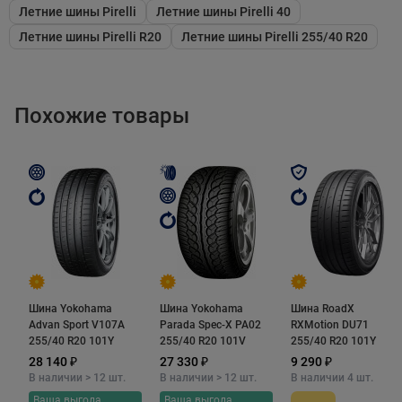
методы производства обеспечивают однородность
Летние шины Pirelli
Летние шины Pirelli 40
компаунда, что еще больше повышает цепкость шины
Летние шины Pirelli R20
Летние шины Pirelli 255/40 R20
на мокрой дороге. Помимо того, в его состав входят
специальные полимеры. С их помощью резиновая
смесь на молекулярном уровне обладает высокой
Похожие товары
прочностью на разрыв и растяжении. Это
существенно увеличивает пробег шины до замены,
благодаря устойчивости к абразивному истиранию,
проколам и порезам.
Шину отличает низкая склонность к
аквапланированию, которая обеспечивается сразу
Шина Yokohama
Шина Yokohama
Шина RoadX
несколькими особенностями в дизайне ее протектора.
Advan Sport V107A
Parada Spec-X PA02
RXMotion DU71
Одной из них являются увеличенные по ширине
255/40 R20 101Y
255/40 R20 101V
255/40 R20 101Y
продольные дренажные канавки. Они практически
28 140 ₽
27 330 ₽
9 290 ₽
В наличии > 12 шт.
В наличии > 12 шт.
В наличии 4 шт.
мгновенно отводят от пятна контакта даже очень
Ваша выгода
Ваша выгода