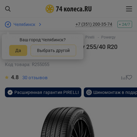
+7 (351) 200-35-74
Челябинск
24/7
Интернет-магазин шин и дисков
Шины
Pirelli
Powergy
Ваш город Челябинск?
Летняя шина Pirelli Powergy 255/40 R20
Да
Выбрать другой
101Y
в Челябинске
Код товара: R255055
4.8
30 отзывов
Расширенная гарантия PIRELLI
Шиномонтаж в пода