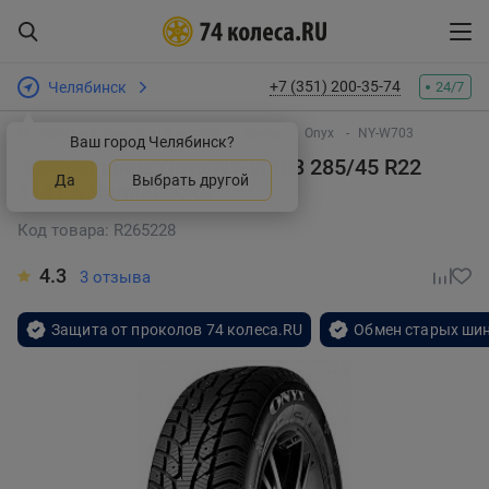
+7 (351) 200-35-74
Челябинск
24/7
Интернет-магазин шин и дисков
Шины
Onyx
NY-W703
Ваш город Челябинск?
Зимняя шина Onyx NY-W703 285/45 R22
Да
Выбрать другой
114T
в Челябинске
Код товара: R265228
4.3
3 отзыва
Защита от проколов 74 колеса.RU
Обмен старых шин