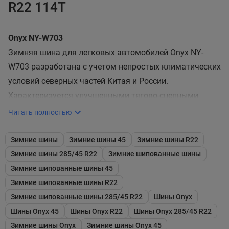
R22 114T
Onyx NY-W703
Зимняя шина для легковых автомобилей Onyx NY-
W703 разработана с учетом непростых климатических
условий северных частей Китая и России.
Характеризуется улучшенными тягово-сцепными
свойствами на снегу, надежностью в управлении на
Читать полностью
обледенелом покрытии, топливной экономичностью и
большой ходимостью.
Зимние шины
Зимние шины 45
Зимние шины R22
Зимние шины 285/45 R22
Зимние шипованные шины
Протекторный рисунок выполнен в так называемом
Зимние шипованные шины 45
«скандинавском» дизайне со стреловидным
Зимние шипованные шины R22
сплошным ребром посередине. Этот жесткий элемент
Зимние шипованные шины 285/45 R22
Шины Onyx
снижает сопротивление качению, препятствует
Шины Onyx 45
Шины Onyx R22
Шины Onyx 285/45 R22
абразивному истиранию, повышает точность в
Зимние шины Onyx
Зимние шины Onyx 45