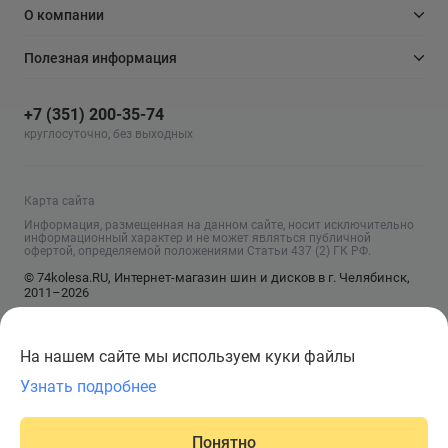
О компании
Полезная информация
+7 (351) 200-35-74
круглосуточно, без выходных
Карта сайта
Информация, размещенная на данном сайте, носит исключительно
информационный характер и не может являться публичной
офертой, определяемой положениями Статьи 437 (2) ГК РФ.
© 74kolesa.RU, Интернет-магазин шин и дисков в г. Челябинск,
2011–2026
На нашем сайте мы используем куки файлы
Узнать подробнее
Добавить в корзину
Понятно