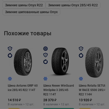
управлении и курсовую устойчивость. Блоки рядом с
Зимние шины Onyx R22
Зимние шины Onyx 285/45 R22
ним располагаются группами таким образом, что при
Зимние шипованные шины Onyx
движении ими образуются удлиненные высокие
поперечные кромки. Они обеспечивают высокое
тяговое и тормозное усилие на снегу. Выступы на
Похожие товары
боковинах плечевых блоках дополнительно улучшают
сцепление на таком покрытии.
Основные особенности Onyx NY-W703
- сплошное стреловидное ребро посередине снижает
расход топлива и износ, повышает курсовую
устойчивость и точность в управлении;
Шина Antares GRIP 60
Шина Nexen WinGuard
Шина Rotalla SETULA
- удлиненные поперечные кромки блоков в плечевых
ice 285/45 R22 114T
WinSpike 3 285/45
W RACE S500 285/45
зонах повышают тяговое и тормозное усилие на снегу;
R22 114T
R22 114H
- многочисленные волнообразные ламели улучают
14 510 ₽
28 370 ₽
13 920 ₽
В наличии > 12 шт.
В наличии > 12 шт.
В наличии > 12 шт.
продольное сцепление на обледенелом покрытии.