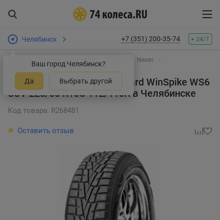
+7 (351) 200-35-74
Челябинск
24/7
Интернет-магазин шин и дисков
Шины
Nexen
Ваш город Челябинск?
Winguard WinSpike WS6 SUV
Зимняя шина Nexen Winguard WinSpike WS6
Да
Выбрать другой
SUV 225/65 R16C 112/110R
в Челябинске
Код товара: R268481
Оставить отзыв