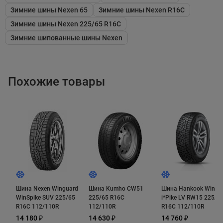
Корейские инженеры применили комбинацию
Зимние шины Nexen 65
Зимние шины Nexen R16C
технических решений, которая заставила протектор
Зимние шины Nexen 225/65 R16C
работать эффективно:
Зимние шипованные шины Nexen
Весь рисунок протектора составлен из
твердых
V-образных блоков
. Наличие множества острых
Похожие товары
граней обеспечивает уверенную тягу на
заснеженных покрытиях.
Производитель обратился к программам
Шина Nexen Winguard
Шина Kumho CW51
Шина Hankook Winter
компьютерного моделирования. Так
WinSpike SUV 225/65
225/65 R16C
i*Pike LV RW15 225/6
R16C 112/110R
112/110R
R16C 112/110R
появилась
12-рядная схема ошиповки.
Шипы
14 180 ₽
14 630 ₽
14 760 ₽