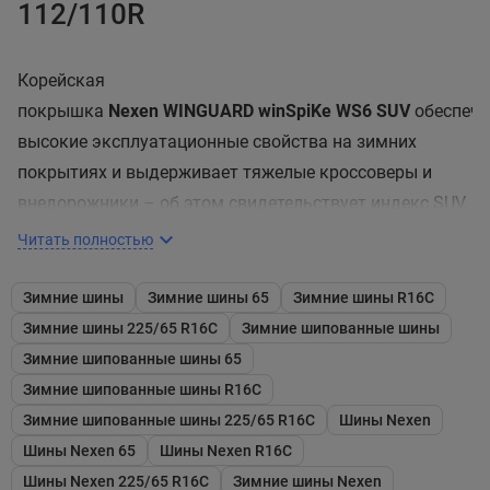
112/110R
Корейская
покрышка
Nexen WINGUARD winSpiKe WS6 SUV
обеспечи
высокие эксплуатационные свойства на зимних
покрытиях и выдерживает тяжелые кроссоверы и
внедорожники – об этом свидетельствует индекс SUV.
В изделии выдержан баланс между количеством
Читать полностью
шипов и ламелей – это сохраняет стабильность
покрышки на всех покрытиях. Производитель
Зимние шины
Зимние шины 65
Зимние шины R16C
гарантирует, что шина проедет минимум 48000 км
Зимние шины 225/65 R16C
Зимние шипованные шины
(30000 миль). Изделие выпускается в трех скоростных
Зимние шипованные шины 65
индексах: Q (160 км/ч), R (170 км/ч) и T (190 км/ч).
Зимние шипованные шины R16C
Зимние шипованные шины 225/65 R16C
Шины Nexen
Технические решения в конструкции Nexen
Шины Nexen 65
Шины Nexen R16C
WINGUARD winSpiKe WS6 SUV
Шины Nexen 225/65 R16C
Зимние шины Nexen