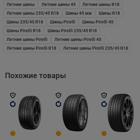
Летние шины
Летние шины 45
Летние шины R18
сцепления на сухой и мокрой дороге, спортивная
Летние шины 235/45 R18
Шины 45 мм
Шины R18
отточенность в управлении, устойчивость к
Шины 235/45 R18
Шины Pirelli
Шины Pirelli 45
аквапланированию и эффективность в торможении.
Шины Pirelli R18
Шины Pirelli 235/45 R18
Летние шины Pirelli
Летние шины Pirelli 45
Беговая часть протектора изготовлена из резиновой
Летние шины Pirelli R18
Летние шины Pirelli 235/45 R18
смеси на основе диоксида кремния. Применение этого
вещества в виде мелкой дисперсии и передовые
методы производства обеспечивают однородность
Похожие товары
компаунда, что еще больше повышает цепкость шины
на мокрой дороге. Помимо того, в его состав входят
специальные полимеры. С их помощью резиновая
смесь на молекулярном уровне обладает высокой
прочностью на разрыв и растяжении. Это
существенно увеличивает пробег шины до замены,
благодаря устойчивости к абразивному истиранию,
проколам и порезам.