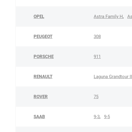
OPEL
Astra Family H
,
As
PEUGEOT
308
PORSCHE
911
RENAULT
Laguna Grandtour II
ROVER
75
SAAB
9-3
,
9-5