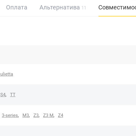
Оплата
Альтернатива
Совместимо
11
ulietta
S4
,
TT
3-series
,
M3
,
Z3
,
Z3 M
,
Z4