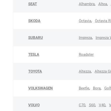
SEAT
Alhambra
,
Altea
,
SKODA
Octavia
,
Octavia R
SUBARU
Impreza
,
Impreza
TESLA
Roadster
TOYOTA
Altezza
,
Altezza G
VOLKSWAGEN
Beetle
,
Bora
,
Golf
VOLVO
C70
,
S60
,
V40
,