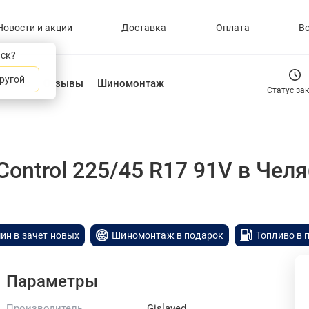
Новости и акции
Доставка
Оплата
В
нск?
ругой
О нас
Отзывы
Шиномонтаж
Статус за
Control 225/45 R17 91V
в Чел
ин в зачет новых
Шиномонтаж в подарок
Топливо в 
Параметры
Производитель
Gislaved