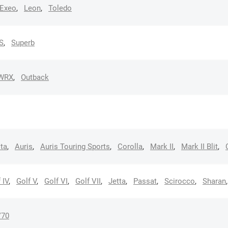
Exeo
,
Leon
,
Toledo
S
,
Superb
 WRX
,
Outback
ita
,
Auris
,
Auris Touring Sports
,
Corolla
,
Mark II
,
Mark II Blit
,
 IV
,
Golf V
,
Golf VI
,
Golf VII
,
Jetta
,
Passat
,
Scirocco
,
Sharan
,
V70