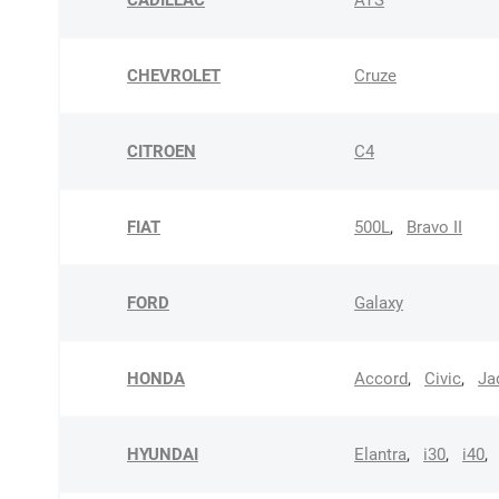
CHEVROLET
Cruze
CITROEN
C4
FIAT
500L
,
Bravo II
FORD
Galaxy
HONDA
Accord
,
Civic
,
Ja
HYUNDAI
Elantra
,
i30
,
i40
,