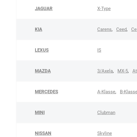
JAGUAR
X-Type
KIA
Carens
,
Ceed
,
Ce
LEXUS
IS
MAZDA
3/Axela
,
MX-5
,
A
MERCEDES
A-Klasse
,
B-Klass
MINI
Clubman
NISSAN
Skyline