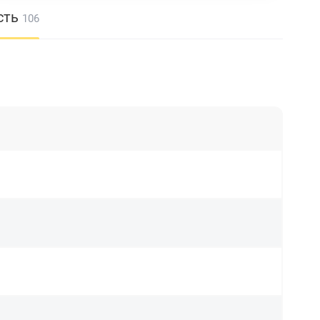
сть
106