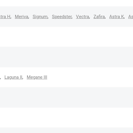
tra H
,
Meriva
,
Signum
,
Speedster
,
Vectra
,
Zafira
,
Astra K
,
As
,
Laguna II
,
Megane III