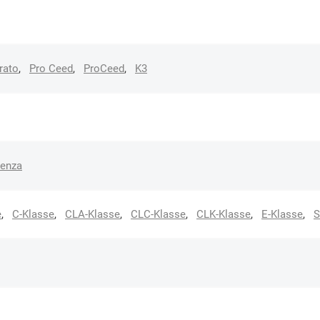
rato
,
Pro Ceed
,
ProCeed
,
K3
tenza
e
,
C-Klasse
,
CLA-Klasse
,
CLC-Klasse
,
CLK-Klasse
,
E-Klasse
,
S