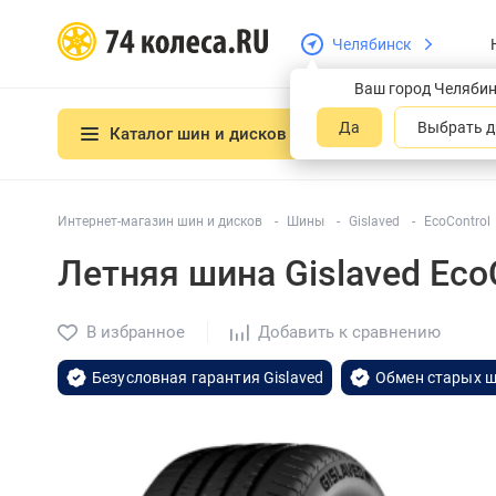
Челябинск
Ваш город Челяби
Да
Выбрать д
Каталог шин и дисков
Интернет-магазин шин и дисков
Шины
Gislaved
EcoControl
Летняя шина Gislaved Eco
В избранное
Добавить к сравнению
Безусловная гарантия Gislaved
Обмен старых ш