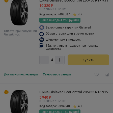
Шина Gislaved EcoControl 205/50 R17 93V
10 320 ₽
В наличии > 12 шт.
Код товара: R402587
4.7
Ваша выгода
4 250 рублей
Безусловная гарантия Gislaved
Оплата при получении
Обмен старых шин в зачет новых
Челябинск
Шиномонтаж в подарок
15л. топлива в подарок при покупке
комплекта
Купить
Доставим
послезавтра
Самовывоз
завтра
Шина Gislaved EcoControl 205/55 R16 91V
5 940 ₽
В наличии > 12 шт.
Код товара: R394040
4.7
Ваша выгода
3 150 рублей