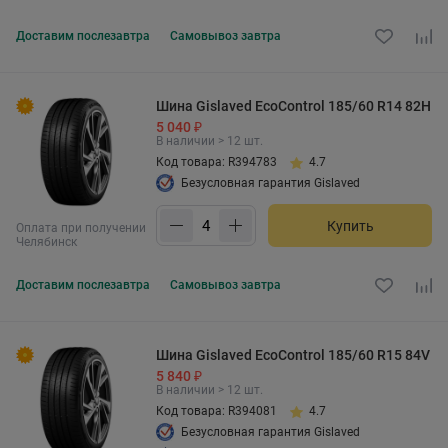
Доставим
послезавтра
Самовывоз
завтра
Шина Gislaved EcoControl 185/60 R14 82H
5 040 ₽
В наличии > 12 шт.
Код товара: R394783
4.7
Безусловная гарантия Gislaved
Купить
Оплата при получении
Челябинск
Доставим
послезавтра
Самовывоз
завтра
Шина Gislaved EcoControl 185/60 R15 84V
5 840 ₽
В наличии > 12 шт.
Код товара: R394081
4.7
Безусловная гарантия Gislaved