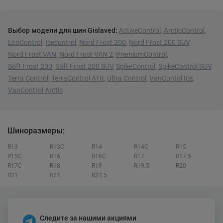
Выбор модели для шин Gislaved:
ActiveControl
,
ArcticControl
,
EcoControl
,
Icecontrol
,
Nord Frost 200
,
Nord Frost 200 SUV
,
Nord Frost VAN
,
Nord Frost VAN 2
,
PremiumControl
,
Soft Frost 200
,
Soft Frost 200 SUV
,
SpikeControl
,
SpikeControl SUV
,
Terra Control
,
TerraControl ATR
,
Ultra Control
,
VanContol Ice
,
VanControl Arctic
Шиноразмеры:
R13
R13C
R14
R14C
R15
R15C
R16
R16C
R17
R17.5
R17C
R18
R19
R19.5
R20
R21
R22
R22.5
Следите за нашими акциями