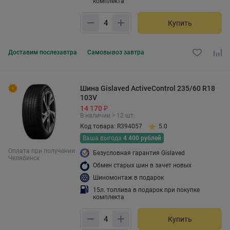
комплекта
Купить
Доставим
послезавтра
Самовывоз
завтра
Шина Gislaved ActiveControl 235/60 R18
103V
14 170 ₽
В наличии > 12 шт.
Код товара: R394057
5.0
Ваша выгода
4 400 рублей
Оплата при получении
Безусловная гарантия Gislaved
Челябинск
Обмен старых шин в зачет новых
Шиномонтаж в подарок
15л. топлива в подарок при покупке
комплекта
Купить