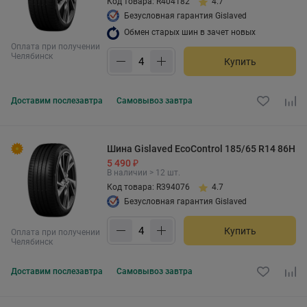
Код товара: R404182
4.7
Безусловная гарантия Gislaved
Обмен старых шин в зачет новых
Оплата при получении
Челябинск
Купить
Доставим
послезавтра
Самовывоз
завтра
Шина Gislaved EcoControl 185/65 R14 86H
5 490 ₽
В наличии > 12 шт.
Код товара: R394076
4.7
Безусловная гарантия Gislaved
Купить
Оплата при получении
Челябинск
Доставим
послезавтра
Самовывоз
завтра