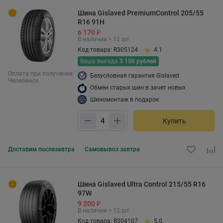
Шина Gislaved PremiumControl 205/55
R16 91H
6 170 ₽
В наличии > 12 шт.
Код товара: R305124
4.1
Ваша выгода
3 150 рублей
Оплата при получении
Безусловная гарантия Gislaved
Челябинск
Обмен старых шин в зачет новых
Шиномонтаж в подарок
Купить
Доставим
послезавтра
Самовывоз
завтра
Шина Gislaved Ultra Control 215/55 R16
97W
9 200 ₽
В наличии > 12 шт.
Код товара: R304107
5.0