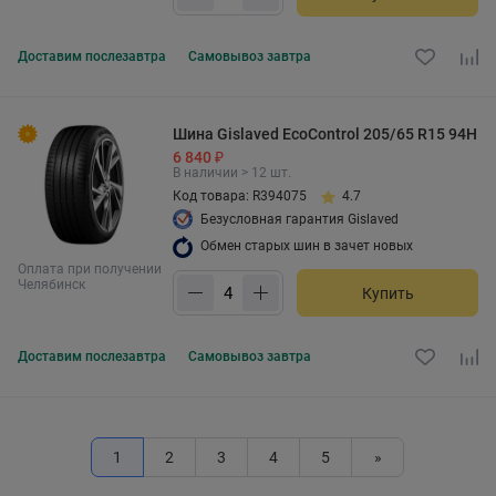
Доставим
послезавтра
Самовывоз
завтра
Шина Gislaved EcoControl 205/65 R15 94H
6 840 ₽
В наличии > 12 шт.
Код товара: R394075
4.7
Безусловная гарантия Gislaved
Обмен старых шин в зачет новых
Оплата при получении
Челябинск
Купить
Доставим
послезавтра
Самовывоз
завтра
1
2
3
4
5
»