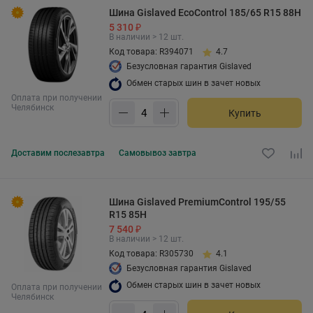
Шина Gislaved EcoControl 185/65 R15 88H
5 310 ₽
В наличии > 12 шт.
Код товара: R394071
4.7
Безусловная гарантия Gislaved
Обмен старых шин в зачет новых
Оплата при получении
Челябинск
Купить
Доставим
послезавтра
Самовывоз
завтра
Шина Gislaved PremiumControl 195/55
R15 85H
7 540 ₽
В наличии > 12 шт.
Код товара: R305730
4.1
Безусловная гарантия Gislaved
Обмен старых шин в зачет новых
Оплата при получении
Челябинск