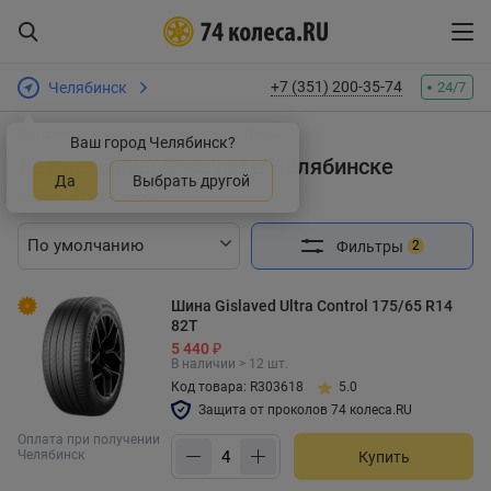
+7 (351) 200-35-74
Челябинск
24/7
Интернет-магазин шин и дисков
Шины
Ваш город Челябинск?
Летние шины Gislaved в Челябинске
Да
Выбрать другой
Найдено 105 товаров
Фильтры
2
Шина Gislaved Ultra Control 175/65 R14
82T
5 440 ₽
В наличии > 12 шт.
Код товара: R303618
5.0
Защита от проколов 74 колеса.RU
Оплата при получении
Челябинск
Купить