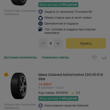
Ваша выгода
4 050 рублей
Оплата при получении
Защита от проколов 74 колеса.RU
Челябинск
Обмен старых шин в зачет новых
Шиномонтаж в подарок
15л. топлива в подарок при покупке
комплекта
Купить
Доставим
послезавтра
Самовывоз
завтра
Шина Gislaved ActiveControl 235/45 R18
98W
14 360 ₽
В наличии > 12 шт.
Код товара: R394056
5.0
Ваша выгода
4 400 рублей
Оплата при получении
Безусловная гарантия Gislaved
Челябинск