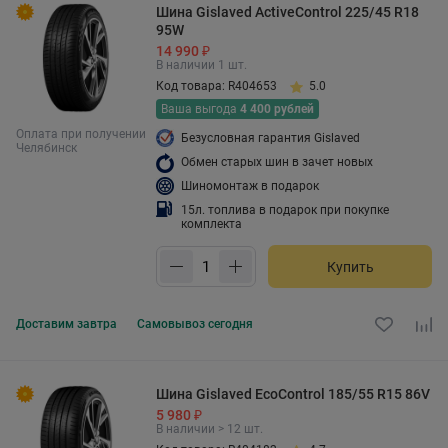
Шина Gislaved ActiveControl 225/45 R18
95W
14 990 ₽
В наличии 1 шт.
Код товара: R404653
5.0
Ваша выгода
4 400 рублей
Оплата при получении
Безусловная гарантия Gislaved
Челябинск
Обмен старых шин в зачет новых
Шиномонтаж в подарок
15л. топлива в подарок при покупке
комплекта
Купить
Доставим
завтра
Самовывоз
сегодня
Шина Gislaved EcoControl 185/55 R15 86V
5 980 ₽
В наличии > 12 шт.