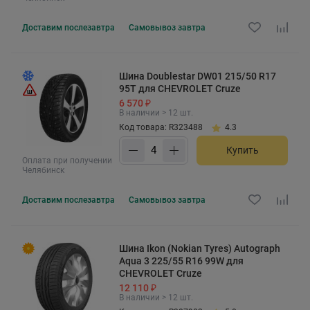
Доставим
послезавтра
Самовывоз
завтра
Шина Doublestar DW01 215/50 R17
95T для CHEVROLET Cruze
6 570 ₽
В наличии > 12 шт.
Код товара: R323488
4.3
Купить
Оплата при получении
Челябинск
Доставим
послезавтра
Самовывоз
завтра
Шина Ikon (Nokian Tyres) Autograph
Aqua 3 225/55 R16 99W для
CHEVROLET Cruze
12 110 ₽
В наличии > 12 шт.