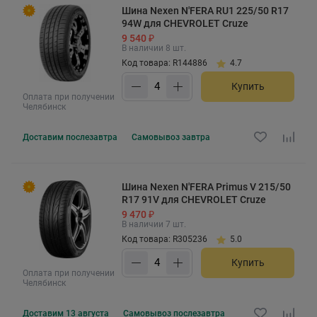
Шина Nexen N'FERA RU1 225/50 R17
94W для CHEVROLET Cruze
9 540 ₽
В наличии 8 шт.
Код товара: R144886
4.7
Купить
Оплата при получении
Челябинск
Доставим
послезавтра
Самовывоз
завтра
Шина Nexen N'FERA Primus V 215/50
R17 91V для CHEVROLET Cruze
9 470 ₽
В наличии 7 шт.
Код товара: R305236
5.0
Купить
Оплата при получении
Челябинск
Доставим
13 августа
Самовывоз
послезавтра