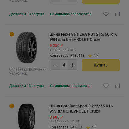
Челябинск
Доставим
13 августа
Самовывоз
послезавтра
Шина Nexen N'FERA RU1 215/60 R16
99H для CHEVROLET Cruze
9 250 ₽
В наличии 6 шт.
Код товара: R185418
4.7
Купить
Оплата при получении
Челябинск
Доставим
13 августа
Самовывоз
послезавтра
Шина Cordiant Sport 3 225/55 R16
95V для CHEVROLET Cruze
8 680 ₽
В наличии > 12 шт.
Код товара: R47801
4.6