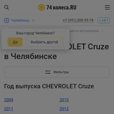
+7 (351) 200-35-74
Челябинск
24/7
Интернет-магазин шин и дисков
Подбор шин по автомобилю
Ваш город Челябинск?
CHEVROLET
Cruze
Да
Выбрать другой
Шины на CHEVROLET Cruze
в Челябинске
Фильтры
Год выпуска CHEVROLET Cruze
2009
2010
2011
2012