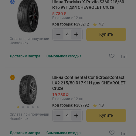
Шина TracMax X-Privilo S360 215/60
R16 99T для CHEVROLET Cruze
5 780 ₽
В наличии > 12 шт.
Код товара: R295212
4.7
Купить
Оплата при получении
Челябинск
Доставим
завтра
Самовывоз
сегодня
Шина Continental ContiCrossContact
LX2 215/50 R17 91H для CHEVROLET
Cruze
19 280 ₽
В наличии > 12 шт.
Код товара: R209792
4.8
Оплата при получении
Купить
Челябинск
Доставим
завтра
Самовывоз
сегодня