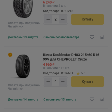
6 240 ₽
В наличии 2 шт.
Код товара: R321242
Купить
Оплата при получении
Челябинск
Доставим
13 августа
Самовывоз
послезавтра
Шина Doublestar DH03 215/60 R16
99V для CHEVROLET Cruze
4 960 ₽
В наличии > 12 шт.
Код товара: R336681
5.0
Купить
Оплата при получении
Челябинск
Доставим
14 августа
Самовывоз
13 августа