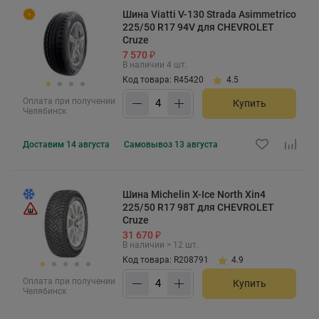
Шина Viatti V-130 Strada Asimmetrico
225/50 R17 94V для CHEVROLET
Cruze
7 570 ₽
В наличии 4 шт.
Код товара: R45420
4.5
Оплата при получении
Купить
Челябинск
Доставим
14 августа
Самовывоз
13 августа
Шина Michelin X-Ice North Xin4
225/50 R17 98T для CHEVROLET
Cruze
31 670 ₽
В наличии > 12 шт.
Код товара: R208791
4.9
Оплата при получении
Купить
Челябинск