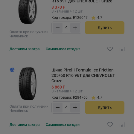
R16 99T для CHEVROLET Cruze
8 370 ₽
В наличии > 12 шт.
Код товара: R126047
4.7
Купить
Оплата при получении
Челябинск
Доставим
завтра
Самовывоз
сегодня
Шина Pirelli Formula Ice Friction
205/60 R16 96T для CHEVROLET
Cruze
6 860 ₽
В наличии > 12 шт.
Код товара: R284760
4.7
Оплата при получении
Купить
Челябинск
Доставим
завтра
Самовывоз
сегодня