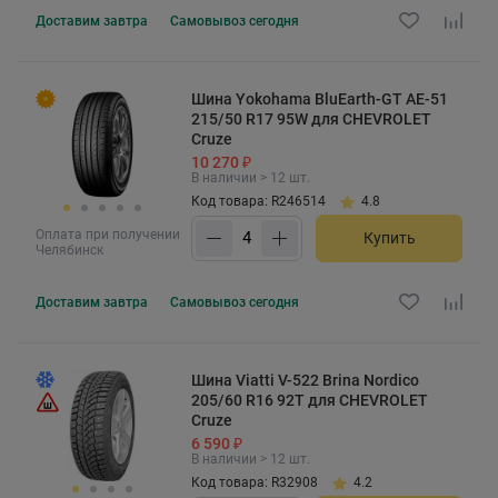
Доставим
завтра
Самовывоз
сегодня
Шина Yokohama BluEarth-GT AE-51
215/50 R17 95W для CHEVROLET
Cruze
10 270 ₽
В наличии > 12 шт.
Код товара: R246514
4.8
Оплата при получении
Купить
Челябинск
Доставим
завтра
Самовывоз
сегодня
Шина Viatti V-522 Brina Nordico
205/60 R16 92T для CHEVROLET
Cruze
6 590 ₽
В наличии > 12 шт.
Код товара: R32908
4.2