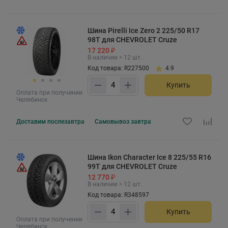
Шина Pirelli Ice Zero 2 225/50 R17
98T для CHEVROLET Cruze
17 220 ₽
В наличии > 12 шт.
Код товара: R227500
4.9
Купить
Оплата при получении
Челябинск
Доставим
послезавтра
Самовывоз
завтра
Шина Ikon Character Ice 8 225/55 R16
99T для CHEVROLET Cruze
12 770 ₽
В наличии > 12 шт.
Код товара: R348597
Купить
Оплата при получении
Челябинск