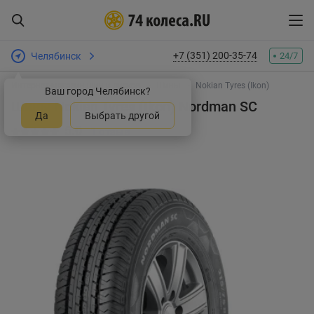
+7 (351) 200-35-74
Челябинск
24/7
Интернет-магазин шин и дисков
Шины
Nokian Tyres (Ikon)
Ваш город Челябинск?
Шины Nokian Tyres (Ikon) Nordman SC
Да
Выбрать другой
5.0
1 отзыв