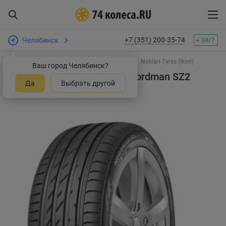
+7 (351) 200-35-74
Челябинск
24/7
Интернет-магазин шин и дисков
Шины
Nokian Tyres (Ikon)
Ваш город Челябинск?
Шины Nokian Tyres (Ikon) Nordman SZ2
Да
Выбрать другой
5.0
3 отзыва