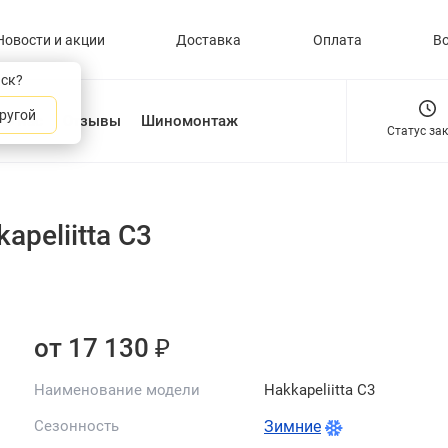
Новости и акции
Доставка
Оплата
В
нск?
ругой
О нас
Отзывы
Шиномонтаж
Статус за
apeliitta C3
от 17 130 ₽
Наименование модели
Hakkapeliitta C3
Сезонность
Зимние