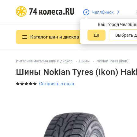
Челябинск
Ваш город Челяби
Да
Выбрать д
Каталог шин и дисков
Интернет-магазин шин и дисков
Шины
Nokian Tyres (Ikon)
Шины Nokian Tyres (Ikon) Hakk
Оставить отзыв