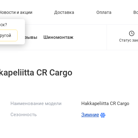
Новости и акции
Доставка
Оплата
В
нск?
ругой
О нас
Отзывы
Шиномонтаж
Статус за
apeliitta CR Cargo
Наименование модели
Hakkapeliitta CR Cargo
Сезонность
Зимние