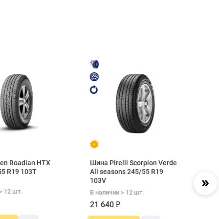
en Roadian HTX
Шина Pirelli Scorpion Verde
Ш
55 R19 103T
All seasons 245/55 R19
24
103V
> 12 шт.
В 
В наличии > 12 шт.
1
21 640 ₽