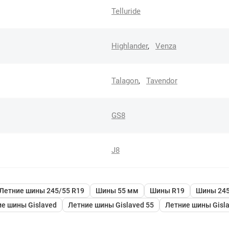
Telluride
Highlander
,
Venza
Talagon
,
Tavendor
GS8
J8
Летние шины 245/55 R19
Шины 55 мм
Шины R19
Шины 245
е шины Gislaved
Летние шины Gislaved 55
Летние шины Gisl