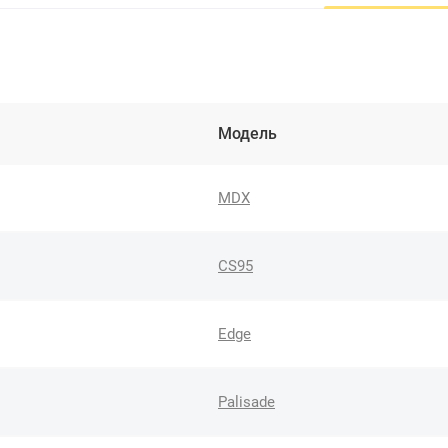
Модель
MDX
CS95
Edge
Palisade