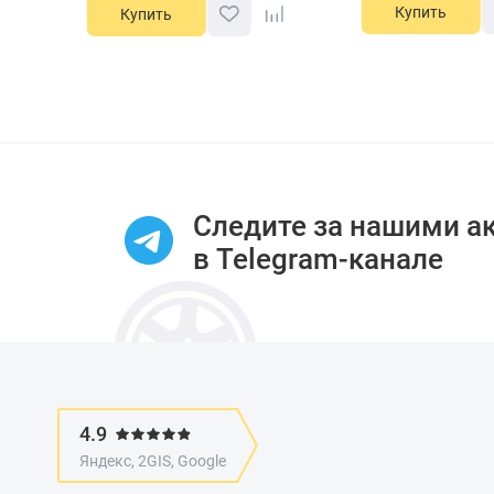
Купить
Купить
Item
1
of
10
Следите за нашими а
в Telegram-канале
4.9
Яндекс, 2GIS, Google