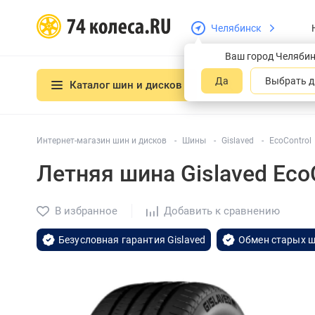
Челябинск
Ваш город Челяби
Да
Выбрать д
Каталог шин и дисков
Интернет-магазин шин и дисков
Шины
Gislaved
EcoControl
Летняя шина Gislaved Eco
В избранное
Добавить к сравнению
Безусловная гарантия Gislaved
Обмен старых ш