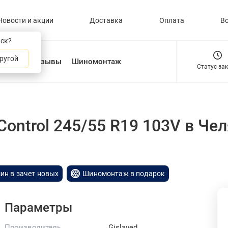
Новости и акции
Доставка
Оплата
В
нск?
ругой
О нас
Отзывы
Шиномонтаж
Статус за
Control 245/55 R19 103V
в Че
ин в зачет новых
Шиномонтаж в подарок
Параметры
Производитель
Gislaved